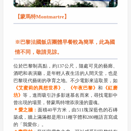
【蒙馬特Montmartre】
※巴黎法國飯店團體早餐較為簡單，此為國
情不同，敬請見諒。
位於巴黎制高點，約137公尺，隨處可見的藝廊、
酒吧和表演廳，是年輕人夜生活的人間天堂，也是
巴黎現代藝術的孕育之地。不少電影來這取景，如
《艾蜜莉的異想世界》
、
《午夜巴黎》
和
《紅磨
坊》
等，進而吸引許多影迷慕名而來，尋找電影中
曾出現的場景，替蒙馬特增添浪漫的靈魂。
＊愛之牆：
面積40平方米，由511塊深藍色的石磚
築成，牆上滿滿都是用311種字體和280種語言寫成
的「我愛你」。