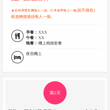
恕不挑色)
、
★全程導覽耳機每人一副、行李束帶每人一條(
歐規轉接插頭每人一個。
早餐：
XXX
午餐：
XX
晚餐：
機上精緻套餐
夜宿機上
第2天