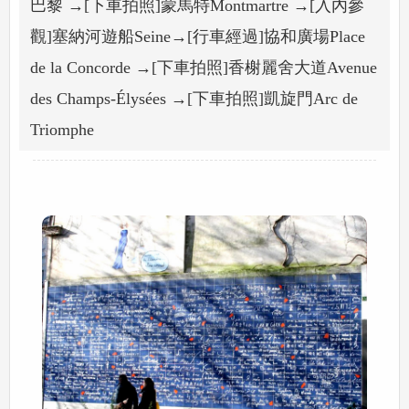
巴黎 →[下車拍照]蒙馬特Montmartre →[入內參
觀]塞納河遊船Seine→[行車經過]協和廣場Place
de la Concorde →[下車拍照]香榭麗舍大道Avenue
des Champs-Élysées →[下車拍照]凱旋門Arc de
Triomphe