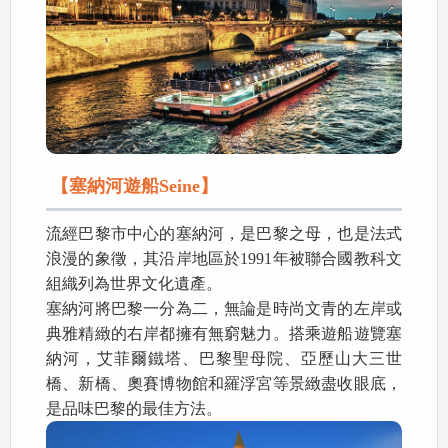
【塞納河遊船Seine】
流經巴黎市中心的塞納河，是巴黎之母，也是法式
浪漫的象徵，其沿岸地區於1991年被聯合國教科文
組織列為世界文化遺產。
塞納河將巴黎一分為二，無論是時尚文青的左岸或
典雅精緻的右岸都擁有無窮魅力。搭乘遊船遊覽塞
納河，艾菲爾鐵塔、巴黎聖母院、亞歷山大三世
橋、新橋、奧賽博物館和羅浮宮等景緻盡收眼底，
是品味巴黎的最佳方法。