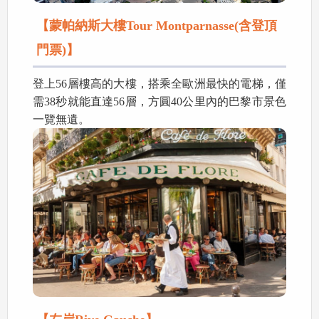
【蒙帕納斯大樓Tour Montparnasse(含登頂
門票)】
登上56層樓高的大樓，搭乘全歐洲最快的電梯，僅
需38秒就能直達56層，方圓40公里內的巴黎市景色
一覽無遺。