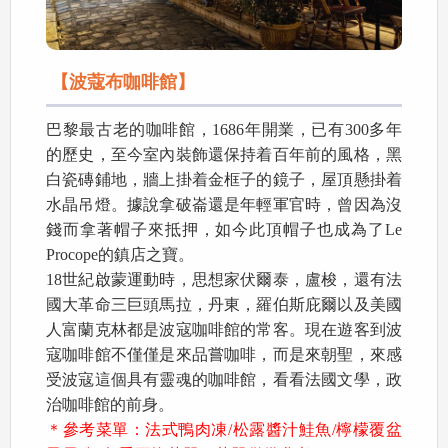
【波蔻布咖啡館】
巴黎最古老的咖啡館，1686年開業，已有300多年
的歷史，至今室內裝飾還保持着百年前的風格，黑
白瓷磚鋪地，牆上掛着金框子的鏡子，屋頂懸掛着
水晶吊燈。據說拿破崙還是年輕軍官時，曾因為沒
錢而拿著帽子來抵押，如今此頂帽子也成為了Le
Procope的鎮店之寶。
18世紀啟蒙運動時，思想家伏爾泰，盧梭，還有法
國大革命三巨頭馬拉，丹東，羅伯斯庇爾以及美國
人富蘭克林都是波寇咖啡館的常客。現在遊客到波
寇咖啡館不僅僅是來品嘗咖啡，而是來朝聖，來感
受波寇這個具有靈魂的咖啡館，看看法國文學，政
治咖啡館的前身。
＊參考菜單：法式鴨肉凍/松露醬汁鮭魚/檸檬覆盆