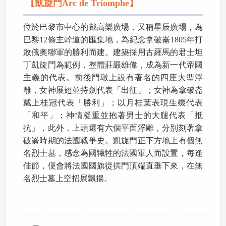
【凱旋門Arc de Triomphe】
位於巴黎市中心的戴高樂廣場，又稱星辰廣場，為
巴黎12條主幹道的匯集地，為紀念拿破崙1805年打
敗俄奧聯軍的勝利而建。建築採用古羅馬的君士坦
丁凱旋門為範例，整體莊嚴雄偉，成為新一代帝國
主義的代表。前後門墩上設有著名的四座大型浮
雕，女神展翅並持劍代表「出征」；女神為拿破崙
戴上桂冠代表「勝利」；以月桂葉表現生機代表
「和平」；神情凝重並抱著男士的大腿代表「抵
抗」，此外，上頭還有六個平面浮雕，分別刻著拿
破崙時期的法國戰爭史。凱旋門正下方地上有個無
名烈士墓，感念為國犧牲的法國軍人而設置，每逢
佳節，便會將法國國旗從拱門頂端直垂下來，在無
名烈士墓上空招展飄揚。