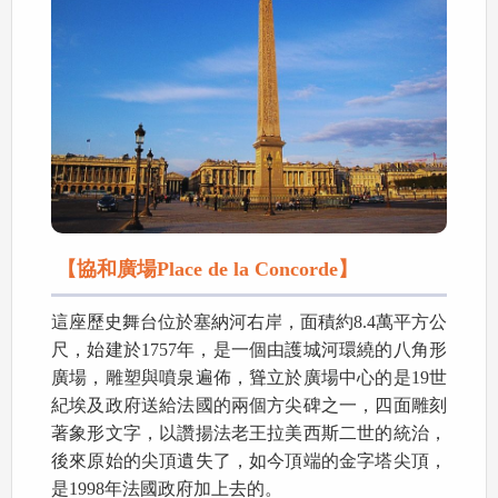
【協和廣場Place de la Concorde】
這座歷史舞台位於塞納河右岸，面積約8.4萬平方公
尺，始建於1757年，是一個由護城河環繞的八角形
廣場，雕塑與噴泉遍佈，聳立於廣場中心的是19世
紀埃及政府送給法國的兩個方尖碑之一，四面雕刻
著象形文字，以讚揚法老王拉美西斯二世的統治，
後來原始的尖頂遺失了，如今頂端的金字塔尖頂，
是1998年法國政府加上去的。