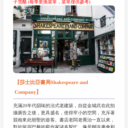
子雪酪 (每季更換菜單，菜單僅供參考)
【莎士比亞書局Shakespeare and
Company】
充滿20年代韻味的法式老建築，自從金城武在此拍
攝廣告之後，更具盛名，使得窄小的空間，充斥著
競相來此朝聖的遊客。書店老闆老喬治一直以來，
對於留宿巴黎的窮作家諸多幫忙，像是辦說書會和