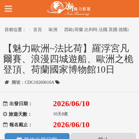
目前位置：
首頁
歐洲
西歐(荷蘭.比利時.法國.英國.德國)
【魅力歐洲~法比荷】羅浮宮凡
爾賽、浪漫四城遊船、歐洲之桅
登頂、荷蘭國家博物館10日
團號：CDG10260610A
2026/06/10
出發日期：
旅遊天數：
10天8夜
2026/06/10
報名截止：