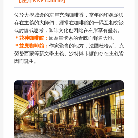
【左岸Rive Gauche】
位於大學城邊的左岸充滿咖啡香，當年的印象派與
存在主義的大師們，經常在咖啡館的一隅互相交談
或討論或思考，咖啡文化也因此在左岸享有盛名。
＊花神咖啡館：
因為畢卡索的青睞而聲名大漲。
＊雙叟咖啡館：
作家聚會的地方，法國杜哈斯、克
勞岱西蒙等新文學主義、沙特與卡謬的存在主義皆
因而誕生。