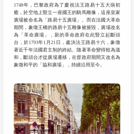
1748年，巴黎政府為了慶祝法王路易十五大病初
癒，於空地上豎立一座國王的騎馬雕像，這座皇家
廣場被命名為「路易十五廣場」。而在法國大革命
期間，象徵王權的路易十五雕像被摧毀，廣場改名
為「革命廣場」，新的革命政府在此豎立起斷頭
台，於1793年1月21日，處決法王路易十六，象徵
著近千年法國君主制的終結。隨著革命變得較為溫
和，斷頭台才從廣場遷移，在督政府期間又改名為
象徵和平的「協和廣場」，持續沿用至今。