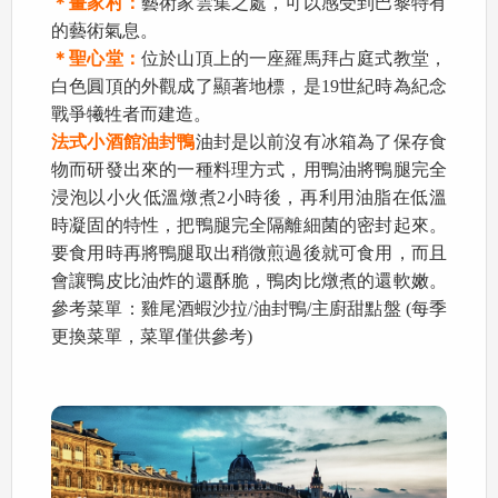
＊畫家村：
藝術家雲集之處，可以感受到巴黎特有
的藝術氣息。
＊聖心堂：
位於山頂上的一座羅馬拜占庭式教堂，
白色圓頂的外觀成了顯著地標，是19世紀時為紀念
戰爭犧牲者而建造。
法式小酒館油封鴨
油封是以前沒有冰箱為了保存食
物而研發出來的一種料理方式，用鴨油將鴨腿完全
浸泡以小火低溫燉煮2小時後，再利用油脂在低溫
時凝固的特性，把鴨腿完全隔離細菌的密封起來。
要食用時再將鴨腿取出稍微煎過後就可食用，而且
會讓鴨皮比油炸的還酥脆，鴨肉比燉煮的還軟嫩。
參考菜單：雞尾酒蝦沙拉/油封鴨/主廚甜點盤 (每季
更換菜單，菜單僅供參考)