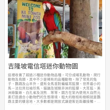
吉隆坡電信塔迷你動物園
這裡收養了超過25種迷你動物品種，可分成哺乳動物、爬行
動物及鳥類，其中不少是稀有的品種動物，除了常見的兔
子、鸚鵡及山羊外，還有全馬首對蝙蝠耳狐狸、世界最小的
馬－法拉貝拉袖珍馬、貓鼬及狨猴非洲的狐獴、大耳狐、美
洲綠鬣蜥、白孔雀及浣熊…等等。園方在室內使用大自然元
素打造適合小動物們的生態環境，粗大的樹枝和樹桐就是鸚
鵡主要的棲息地，大多數都是開放式讓遊客近距離接觸，帶
你走入充滿大自然動物小天地。