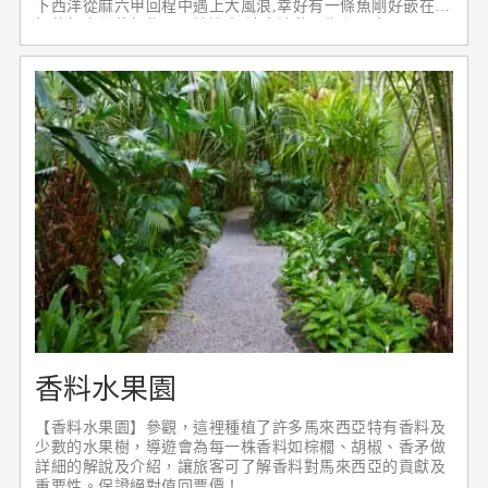
下西洋從麻六甲回程中遇上大風浪,幸好有一條魚剛好嵌在破
損的船身而使船隻不至於進水,神奇地救了鄭和一命。
【漢麗寶井】這口井是由下嫁給麻六甲蘇丹的中國公主漢麗
寶的隨從為她所挖掘，它在古時不曾乾枯，因此成為大旱災
時地唯一水源，荷蘭人在1670年為它砌造堅固的牆壁已獨霸
這口井，它已被改為許願井；據說投擲硬幣到井裡者將會一
在地舊地重遊麻六甲。
【聖芳濟教堂】這座由法國傳教士在1849年建立的哥德塔式
教堂是在於紀念被譽為東方之使徒的聖芳濟，在16世紀為天
主教傳入東南亞做出重大貢獻。
香料水果園
【香料水果園】參觀，這裡種植了許多馬來西亞特有香料及
少數的水果樹，導遊會為每一株香料如棕櫚、胡椒、香矛做
詳細的解說及介紹，讓旅客可了解香料對馬來西亞的貢獻及
重要性。保證絕對值回票價！