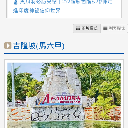
🛕 黑風洞必訪亮點｜272階彩色階梯帶你走
進印度神祕信仰世界
圖片模式
列表模式
吉隆坡(馬六甲)