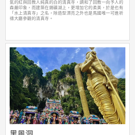
氣的紅與回教人純真的白的清真寺，調和了回教一向予人的
森嚴印象，而建築在錫礦湖上，更增加它的柔美，於是也有
「水上清真寺」之名，除造型漂亮之外也是馬國唯一可進祈
禱大廳參觀的清真寺。
黑風洞