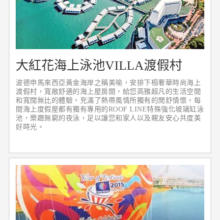
大紅花海上泳池VILLA渡假村
波德申馬來西亞黃金海岸之稱美喻，安排下榻奢華時尚海上
渡假村，寬敞舒適的海上屋房間，給您高雅超凡的生活空間
和寬闊無比的體驗，充滿了熱帶風情所獨有的閒舒情懷，每
間海上度假屋都有獨有專用的ROOF LINE特殊強化坡璃缸泳
池，樂趣無窮的夜泳，足以讓您和家人以及親友安心共度美
好時光。