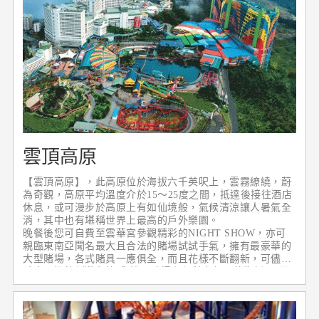
雲頂高原
【雲頂高原】，此高原位於海拔六千英呎上，雲霧繚繞，蔚
為奇觀，高原平均溫度介於15～25度之間，抵達後接往酒店
休息，或可漫步於高原上有如仙境般，氣候清涼讓人暑氣全
消，其中也有堪稱世界上最高的戶外樂園。
晚餐後您可自費至雲華宮參觀精彩的NIGHT SHOW，亦可
親臨東南亞聞名最大且合法的賭場試試手氣，擁有最豪華的
大型賭場，各式賭具一應俱全，而且花樣不斷翻新，可儘享
千金一擲的刺激與快感(進入賭場必須著有領子的襯衫)。而
高原上除了有遠近馳名的國際賭場外，您可知道這裡還有其
他的室內娛樂休閒設施，讓賭性不堅強的遊客們也能在這裡
享受悠然渡假的樂趣，讓我們一起上雲頂找樂子去！