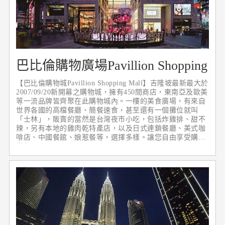
巴比倫購物廣場Pavillion Shopping
Mall
【巴比倫購物城Pavillion Shopping Mall】吉隆坡最新最大於
2007/09/20新開幕之購物城，擁有450間商店，東南亞及歐美
等一流品牌皆齊聚在此購物城內。一樓的美食廣場，有來自
世界各國的高檔餐廳、簡餐速食，甚至還有一個攤位就叫
「士林」，販賣的當然是台灣夜市小吃，包括炸雞排、甜不
辣，另有本地的雞肉乾特產店，以及日式連鎖餐廳、美式咖
啡店、中國餐館、娘惹餐等，選擇多樣。讓您自由享受購物
樂趣。