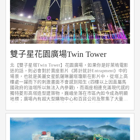
雙子星花園廣場Twin Tower
北【雙子星塔Twin Tower】花園廣場，如果你是好萊塢電影
迷的話，則必會對於賣座影片《將計就計Entrapment》中的
場景，也就是美麗女星凱薩琳麗塔瓊斯在影片中，從塔上高
樓處一躍而下的刺激畫面不會感到陌生 (四樓以上因直屬馬
國政府的油塔所以無法入內參觀)，而兩座相連充滿現代感的
獨特菱形高塔造型建築物，巍峨坐落在市區內如今成為明顯
地標；廣場內有超大型購物中心和百貨公司及聚集了大量的
名牌專門店，除了讓你於購物城內盡享購物樂趣，更有露天
COFFEE SHOP讓您彷彿身處巴黎街頭，絕佳氣氛讓人流連
忘返。