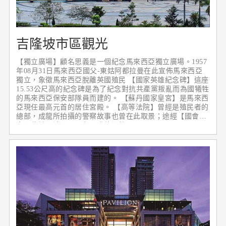
吉隆坡市區觀光
【獨立廣場】顧名思義是一個紀念馬來西亞獨立廣場。1957
年08月31日馬來西亞國父-東姑阿都拉曼在此宣佈馬來西亞
獨立，象徵馬來西亞脫離英國殖民 【國家英雄紀念碑】這座
15.53公尺高的紀念碑是為了紀念對抗共產黨叛亂而為國犧牲
的馬來西亞保安部隊員而建的。 【蘇丹國家皇宮】是馬來西
亞現任最高元首的居住宮殿。 【高等法院】曾經是殖民者的
總部，成龍所拍攝的警察故事也曾在此取景；途經【國會大
廈】位於湖濱公園一角可眺望湖的全景。