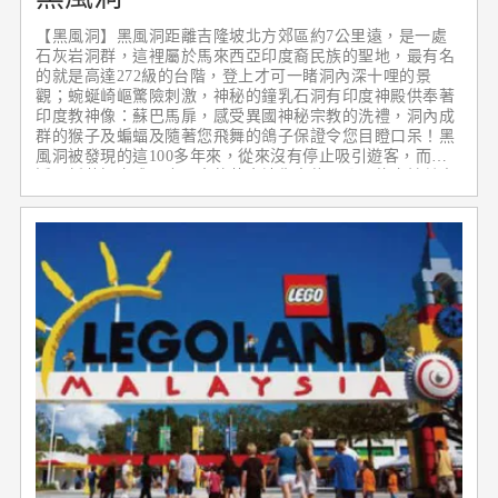
【黑風洞】黑風洞距離吉隆坡北方郊區約7公里遠，是一處
石灰岩洞群，這裡屬於馬來西亞印度裔民族的聖地，最有名
的就是高達272級的台階，登上才可一睹洞內深十哩的景
觀；蜿蜒崎嶇驚險刺激，神秘的鐘乳石洞有印度神殿供奉著
印度教神像：蘇巴馬扉，感受異國神秘宗教的洗禮，洞內成
群的猴子及蝙蝠及隨著您飛舞的鴿子保證令您目瞪口呆！黑
風洞被發現的這100多年來，從來沒有停止吸引遊客，而最
近又新蓋好完成一座巨大的黃金神像高約43公尺佇立於其中