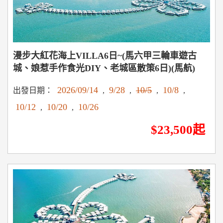
漫步大紅花海上VILLA6日~(馬六甲三輪車遊古
城、娘惹手作食光DIY、老城區散策6日)(馬航)
2026/09/14
9/28
10/5
10/8
出發日期：
,
,
,
,
10/12
10/20
10/26
,
,
$23,500起