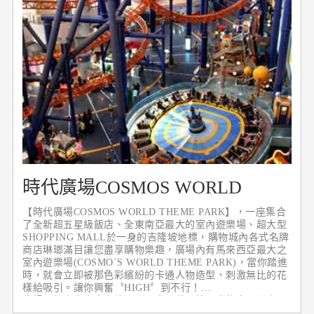
時代廣場COSMOS WORLD
THEME PARK
【時代廣場COSMOS WORLD THEME PARK】，一座集合
了全新超五星級飯店、全東南亞最大的室內遊樂場、超大型
SHOPPING MALL於一身的吉隆坡地標，購物城內各式名牌
商店琳瑯滿目讓您盡享購物樂趣，廣場內有馬來西亞最大之
室內遊樂場(COSMO`S WORLD THEME PARK)，當你踏進
時，就會立即被那色彩繽紛的卡通人物造型、刺激無比的花
樣給吸引。讓你興奮〝HIGH〞到不行！
廣場內的宇宙太空之旅亞洲最大、世界第二大的室內過山
車。如果你以為室內宇宙太空之旅就一定不刺激，那你就大