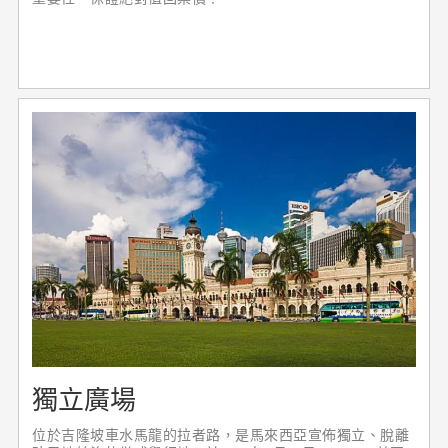
獨立廣場
位於吉隆坡車水馬龍的拉者路，是馬來西亞宣佈獨立、脫離