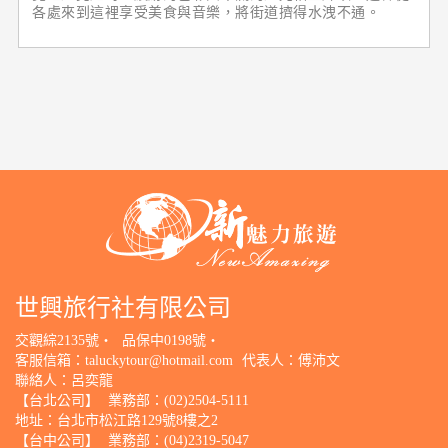
各處來到這裡享受美食與音樂，將街道擠得水洩不通。
世興旅行社有限公司
交觀綜2135號‧
品保中0198號‧
客服信箱：
taluckytour@hotmail.com
代表人：傅沛文
聯絡人：呂奕龍
【台北公司】
業務部：(02)2504-5111
地址：台北市松江路129號8樓之2
【台中公司】
業務部：(04)2319-5047