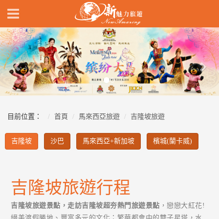
Previous
Nex
目前位置：
首頁
馬來西亞旅遊
吉隆坡旅遊
吉隆坡
沙巴
馬來西亞+新加坡
檳城(蘭卡威)
吉隆坡旅遊行程
吉隆坡旅遊景點，走訪吉隆坡超夯熱門旅遊景點
，戀戀大紅花!
絕美渡假勝地、豐富多元的文化；繁華都會中的雙子星塔，水