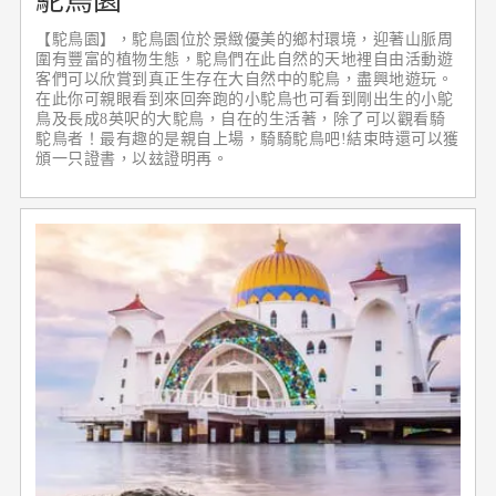
駝鳥園
【駝鳥園】，駝鳥園位於景緻優美的鄉村環境，迎著山脈周
圍有豐富的植物生態，駝鳥們在此自然的天地裡自由活動遊
客們可以欣賞到真正生存在大自然中的駝鳥，盡興地遊玩。
在此你可親眼看到來回奔跑的小駝鳥也可看到剛出生的小鴕
鳥及長成8英呎的大駝鳥，自在的生活著，除了可以觀看騎
駝鳥者！最有趣的是親自上場，騎騎駝鳥吧!結束時還可以獲
頒一只證書，以玆證明再。