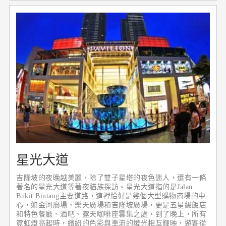
星光大道
吉隆坡的夜晚越美麗，除了雙子星塔的夜色迷人，還有一條
著名的星光大道等著夜貓族探訪。星光大道指的是Jalan
Bukit Bintang主要道路，這裡恰好是幾個大型購物商場的中
心，如金河廣場、樂天廣場和吉隆坡廣場，更是五星級飯店
和特色餐廳、酒吧、露天咖啡座雲集之處，到了晚上，所有
霓虹燈亮起時，繽紛的色彩與車流的燈光相互輝映，遊客從