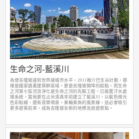
生命之河-藍溪川
為使吉隆玻達到世界級城市水平，2011推介巴生谷計劃，那
裡是國家遺產建築群區域，更是吉隆玻開埠的起點，而生命
之河第七區河流淨化是生命之河的先驅工程，已裝置汙水處
理系統，當局更在占米清真寺前建立了藍溪川，以藍色燈光
色彩點綴，還有音樂噴泉，美輪美奐的風景線，這必會吸引
更多遊客前來，成為吉隆玻全新的地標及旅遊景點。