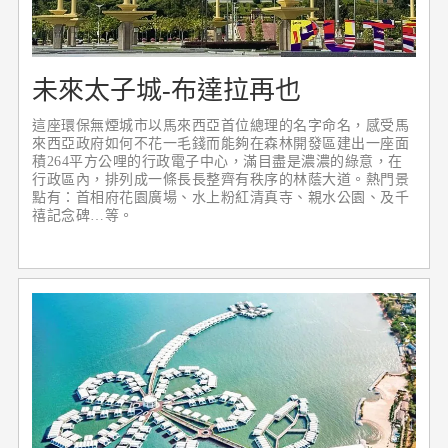
未來太子城-布達拉再也
這座環保無煙城市以馬來西亞首位總理的名字命名，感受馬
來西亞政府如何不花一毛錢而能夠在森林開發區建出一座面
積264平方公哩的行政電子中心，滿目盡是濃濃的綠意，在
行政區內，排列成一條長長整齊有秩序的林蔭大道。熱門景
點有：首相府花園廣場、水上粉紅清真寺、親水公園、及千
禧記念碑…等。