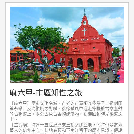
錯特錯了。可不遜於任何室外的雲霄飛車，它從四層樓高的
高度迅速“滑下”，並做360度的旋轉、坐上去的人都會大叫
刺激！在此盡情的遊樂，重拾過往童年時光。
麻六甲-市區知性之旅
【麻六甲】歷史文化名城，古老的古董街許多房子上扔刻印
著永樂，反清復明等對聯，徐徐微風中遊走穿梭於古意盎然
的古街道上，兩旁古色古香的建築物，彷彿回到時光隧道之
中。
【三寶廟】時達十五世紀歷來王朝之建立地，同時也是當地
華人的信仰中心，此地為鄭和下南洋留下的歷史見證，傳說