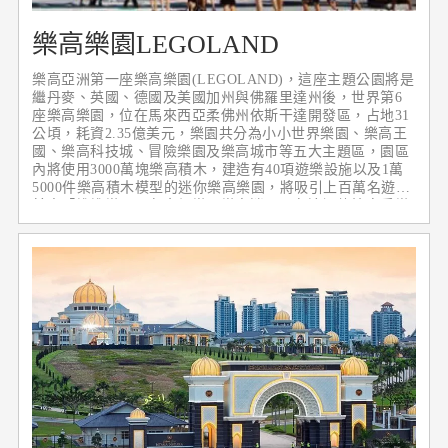
樂高樂園LEGOLAND
樂高亞洲第一座樂高樂園(LEGOLAND)，這座主題公園將是
繼丹麥、英國、德國及美國加州與佛羅里達州後，世界第6
座樂高樂園，位在馬來西亞柔佛州依斯干達開發區，占地31
公頃，耗資2.35億美元，樂園共分為小小世界樂園、樂高王
國、樂高科技城、冒險樂園及樂高城市等五大主題區，園區
內將使用3000萬塊樂高積木，建造有40項遊樂設施以及1萬
5000件樂高積木模型的迷你樂高樂園，將吸引上百萬名遊客
前來「堆堆樂」，在奇幻樂園樂高迷可以在這裡儘情享受樂
高積木的樂趣