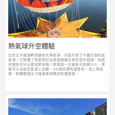
熱氣球升空體驗
位於太子城湖畔旁邊的大熱氣球，可是斥資了千萬打造的氦
氣球，它榮獲了馬來西亞全馬首個最大型的空中氣球，怕高
的朋友也可以嘗試乘坐哦！熱氣球一次最多可容納30人，乘
客可以自由在氣球上走動，360度欣賞布城景色。搭上熱氣
球，俯瞰整個太子城美景與標誌性建築物。