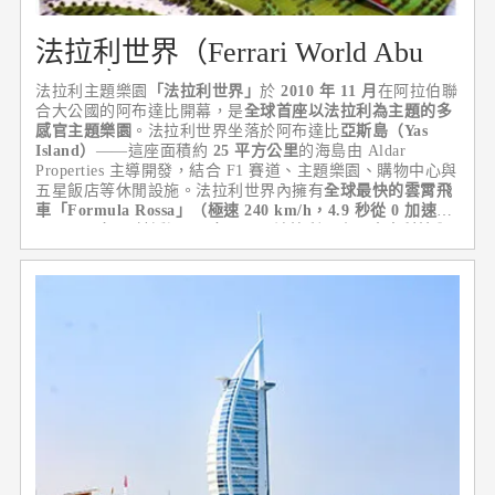
法拉利世界（Ferrari World Abu
Dhabi）
法拉利主題樂園
「法拉利世界」
於
2010 年 11 月
在阿拉伯聯
合大公國的阿布達比開幕，是
全球首座以法拉利為主題的多
感官主題樂園
。法拉利世界坐落於阿布達比
亞斯島（Yas
Island）
——這座面積約
25 平方公里
的海島由 Aldar
Properties 主導開發，結合 F1 賽道、主題樂園、購物中心與
五星飯店等休閒設施。法拉利世界內擁有
全球最快的雲霄飛
車「Formula Rossa」（極速 240 km/h，4.9 秒從 0 加速到
240 km/h）
，並透過 20 多項展示法拉利歷史、賽車科技與
賽道模擬的互動體驗，是車迷必訪的朝聖地。