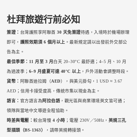
杜拜旅遊行前必知
簽證：
台灣護照享阿聯酋
30 天免簽證
待遇，入境時於機場辦理
即可，
護照效期須 6 個月以上
。最新規定請以出發前外交部公
告為主。
最佳季節：
11 月至 3 月
白天 20–30°C 最舒適；4–5 月、10 月
為過渡季；
6–9 月盛夏可達 40°C 以上
，戶外活動會調整時段。
貨幣：
阿聯酋迪拉姆（
AED
），與美元掛勾，1 USD ≈ 3.67
AED；信用卡接受度高，傳統市集以現金為主。
語言：
官方語言為
阿拉伯語
，觀光區與商業環境英文皆可通；
領隊與當地中文導遊全程協助。
時差與電壓：
較台灣慢
4 小時
；電壓 230V／50Hz，
英規三孔
型插頭（BS-1363）
，請帶英規轉接頭。