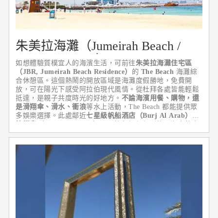
朱美拉海灘（Jumeirah Beach /
JBR The Beach）
如想體驗質樸宜人的海濱生活，可前往
朱美拉海灘住宅區
（JBR, Jumeirah Beach Residence）
的
The Beach
海灘綜
合休憩區。這個熱鬧的開放區域是海灘度假勝地，免費開
放，可在陽光下感受阿拉伯現代風情。從杜拜各處皆能輕鬆
抵達，是親子共度時光的好地方。
不論海濱用餐、購物，還
是滑翔傘、滑水、衝浪
等水上活動，The Beach 都能提供眾
多娛樂選擇。此處鄰近
七星級帆船酒店（Burj Al Arab）
與
棕櫚島（Palm Jumeirah）
，是杜拜行程必到的西海岸黃金
地段。