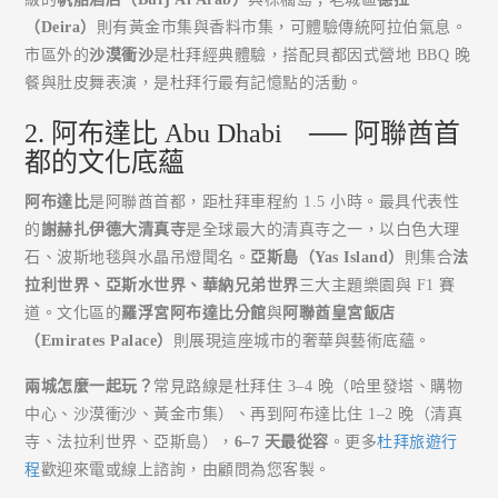
（Deira）
則有黃金市集與香料市集，可體驗傳統阿拉伯氣息。
市區外的
沙漠衝沙
是杜拜經典體驗，搭配貝都因式營地 BBQ 晚
餐與肚皮舞表演，是杜拜行最有記憶點的活動。
2. 阿布達比 Abu Dhabi ── 阿聯酋首
都的文化底蘊
阿布達比
是阿聯酋首都，距杜拜車程約 1.5 小時。最具代表性
的
謝赫扎伊德大清真寺
是全球最大的清真寺之一，以白色大理
石、波斯地毯與水晶吊燈聞名。
亞斯島（Yas Island）
則集合
法
拉利世界、亞斯水世界、華納兄弟世界
三大主題樂園與 F1 賽
道。文化區的
羅浮宮阿布達比分館
與
阿聯酋皇宮飯店
（Emirates Palace）
則展現這座城市的奢華與藝術底蘊。
兩城怎麼一起玩？
常見路線是杜拜住 3–4 晚（哈里發塔、購物
中心、沙漠衝沙、黃金市集）、再到阿布達比住 1–2 晚（清真
寺、法拉利世界、亞斯島），
6–7 天最從容
。更多
杜拜旅遊行
程
歡迎來電或線上諮詢，由顧問為您客製。