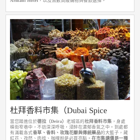
Armani Hotel
，以及無數高級購物與餐飲選擇。
杜拜香料市集（Dubai Spice
Souk）
當您踏進位於
德拉（Deira）
老城區的
杜拜香料市集
，身處
橫街窄巷中，不妨深深呼吸，浸醉在濃郁香氣之中。到處都
有滿載各式
香草、香料、玫瑰花瓣與傳統藥品
的大籃子，藏
紅花、孜然、肉桂、咖哩粉是必買亮點。
在市集講價是一種