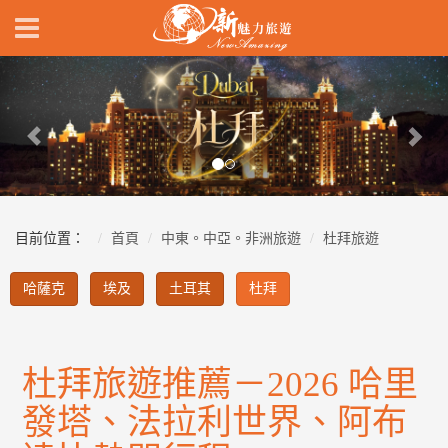
Previous
Nex
目前位置：
首頁
中東。中亞。非洲旅遊
杜拜旅遊
哈薩克
埃及
土耳其
杜拜
杜拜旅遊推薦－2026 哈里
發塔、法拉利世界、阿布