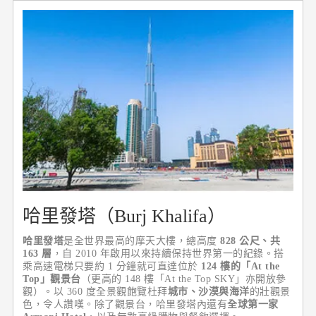
哈里發塔（Burj Khalifa）
哈里發塔
是全世界最高的摩天大樓，總高度
828 公尺、共
163 層
，自 2010 年啟用以來持續保持世界第一的紀錄。搭
乘高速電梯只要約 1 分鐘就可直達位於
124 樓的「At the
Top」觀景台
（更高的 148 樓「At the Top SKY」亦開放參
觀）。以 360 度全景觀飽覽杜拜
城市、沙漠與海洋
的壯觀景
色，令人讚嘆。除了觀景台，哈里發塔內還有
全球第一家