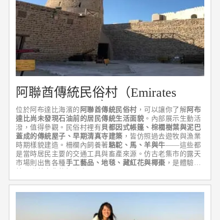
阿聯酋傳統民俗村（Emirates
Heritage Village）
位於阿布達比海濱的
阿聯酋傳統民俗村
，可以讓你了解
阿布
達比尚未發現石油前的居民傳統生活面貌
。內部展示生動活
潑，值得參觀。民俗村裡有
貝都因式帳篷、棕櫚樹葉與泥巴
蓋成的傳統屋子、早期清真寺建築
，皆仿照過去遊牧與漁業
時期樣貌建造。柵欄內飼養著
駱駝、馬、羊與牛
——這些都
是當時居民主要的交通工具與畜產來源。仿古老集市的露天
市場則出售各種
手工藝品、地毯、藏紅花與椰棗
，是體驗傳
統阿聯酋文化的好去處。