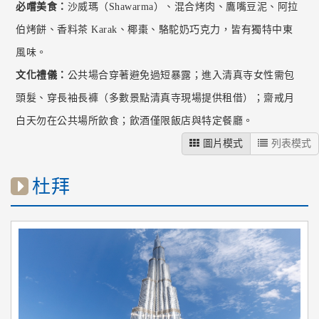
必嚐美食：
沙威瑪（Shawarma）、混合烤肉、鷹嘴豆泥、阿拉
伯烤餅、香料茶 Karak、椰棗、駱駝奶巧克力，皆有獨特中東
風味。
文化禮儀：
公共場合穿著避免過短暴露；進入清真寺女性需包
頭髮、穿長袖長褲（多數景點清真寺現場提供租借）；齋戒月
白天勿在公共場所飲食；飲酒僅限飯店與特定餐廳。
圖片模式
列表模式
杜拜