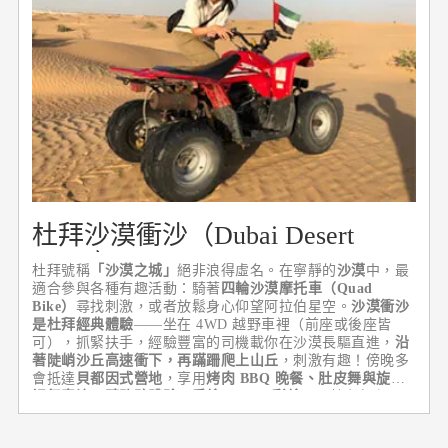
杜拜沙漠衝沙（Dubai Desert
Safari）
杜拜號稱
「沙漠之城」
絕非浪得虛名。在寧靜的
沙漠
中，最
適合參與各種有趣活動：騎著
四輪沙漠摩托車（Quad
Bike）
尋找刺激，或者放鬆身心仰望阿拉伯星空。
沙漠衝沙
是杜拜經典體驗
——坐在 4WD 越野車裡（前座或後座皆
可），抓緊扶手，經驗豐富的司機載你在沙漠長驅直進，
沿
著陡峭沙丘高速衝下，再蹣跚爬上山丘
，刺激有趣！傍晚多
會抵達
貝都因式營地
，享用
烤肉 BBQ 晚餐、肚皮舞與旋轉
裙舞表演、騎駱駝體驗、手繪 Henna 彩繪
，是杜拜行程最
具記憶點的活動之一。