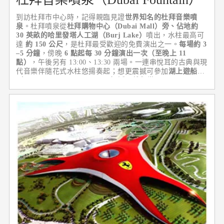
到訪杜拜市中心時，記得親臨見證
世界知名的杜拜音樂噴
泉
。杜拜噴泉從
杜拜購物中心（Dubai Mall）旁、佔地約
30 英畝的哈里發塔人工湖（Burj Lake）
噴出，水柱最高可
達
約 150 公尺
，是杜拜最受歡迎的免費演出之一。
每場約 3
–5 分鐘
，傍晚
6 點起每 30 分鐘演出一次（至晚上 11
點）
，午後另有 13:00、13:30 兩場。一連串悅耳的古典與現
代音樂伴隨花式水柱悠揚奏起；想更震撼可參加
湖上遊船
（Dubai Fountain Lake Ride）
近距離觀賞。