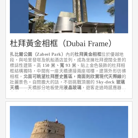
杜拜黃金相框（Dubai Frame）
扎比爾公園（Zabeel Park）
內的
杜拜黃金相框
位於優越地
段，與哈里發塔及帆船酒店並列，成為坐擁杜拜遼闊全景的
標誌性建築。高
150 米、寬 93 米
、貼上金色裝飾的杜拜相
框結構獨特，中間有一座天橋連接兩座塔樓，建築外形彷彿
相框，
北面可眺望杜拜歷史舊區，南面則欣賞現代天際線
的
壯麗景色。自問膽大的話，不妨挑戰頂層的
Sky-deck 玻璃
天橋
——天橋部分地板使用
液晶玻璃
，遊客走過時感應器會
啟動，令地板變成透明，讓您一邊盯著腳下市景，一邊體驗
在半空中行走的感覺。