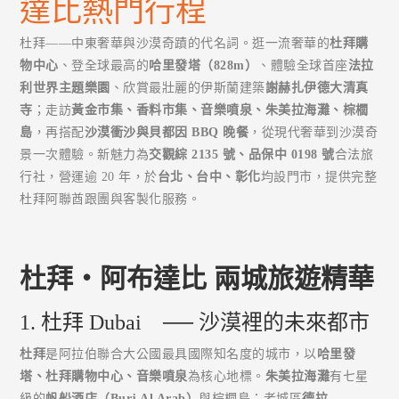
達比熱門行程
杜拜——中東奢華與沙漠奇蹟的代名詞。逛一流奢華的
杜拜購
物中心
、登全球最高的
哈里發塔（828m）
、體驗全球首座
法拉
利世界主題樂園
、欣賞最壯麗的伊斯蘭建築
謝赫扎伊德大清真
寺
；走訪
黃金市集、香料市集、音樂噴泉、朱美拉海灘、棕櫚
島
，再搭配
沙漠衝沙與貝都因 BBQ 晚餐
，從現代奢華到沙漠奇
景一次體驗。新魅力為
交觀綜 2135 號、品保中 0198 號
合法旅
行社，營運逾 20 年，於
台北、台中、彰化
均設門市，提供完整
杜拜阿聯酋跟團與客製化服務。
杜拜‧阿布達比 兩城旅遊精華
1. 杜拜 Dubai ── 沙漠裡的未來都市
杜拜
是阿拉伯聯合大公國最具國際知名度的城市，以
哈里發
塔、杜拜購物中心、音樂噴泉
為核心地標。
朱美拉海灘
有七星
級的
帆船酒店（Burj Al Arab）
與棕櫚島；老城區
德拉