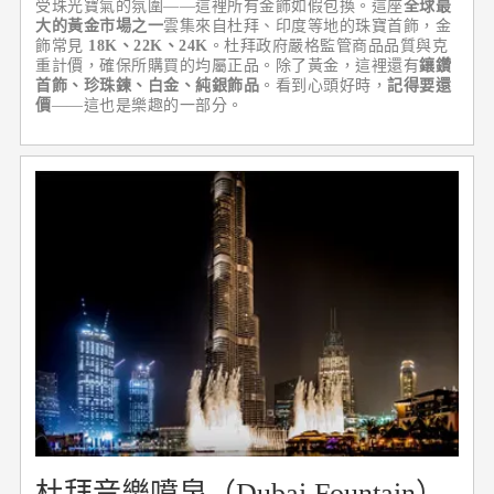
受珠光寶氣的氛圍——這裡所有金飾如假包換。這座
全球最
大的黃金市場之一
雲集來自杜拜、印度等地的珠寶首飾，金
飾常見
18K、22K、24K
。杜拜政府嚴格監管商品品質與克
重計價，確保所購買的均屬正品。除了黃金，這裡還有
鑲鑽
首飾、珍珠鍊、白金、純銀飾品
。看到心頭好時，
記得要還
價
——這也是樂趣的一部分。
杜拜音樂噴泉（Dubai Fountain）