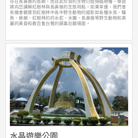
存在長鼻猴的島嶼，而且此珍貴的生物已經頻臨絕種，導遊
將向您講解紅樹林與長鼻猴的生態特點。如果幸運，我們會
有機會觀賞到紅樹林中各中野生動物的縱影如各種水鳥、鱷
魚、蜥蜴、紅樹林的的水蛇、水獺、長鼻猴等野生動物和美
麗的黃昏和數百隻白鷺的歸巢壯觀場面。
水晶遊樂公園