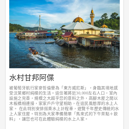
水村甘邦阿偞
被葡萄牙航行家麥哲倫譽為「東方威尼斯」，身臨其境地感
受汶萊鄉村純樸的生活。這住著將近30,000左右人口，室內
設施之完善，規模之大超乎您的意料之外，高腳木屋之間以
木板橋相連接，家家戶戶守望相助，在這民風憨厚的水上人
家。 在此特別安排搭乘水上計程車，遊覽千年歷史傳統的水
上人家住屋。特別為大家準備簡單「馬來式的下午茶點＋飲
料」，讓您也可在此體驗純樸的水上人家。