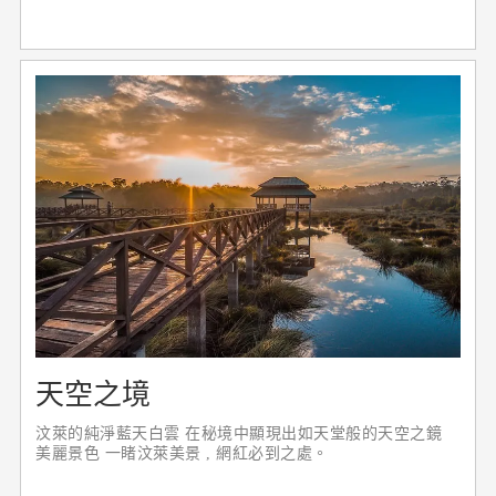
天空之境
汶萊的純淨藍天白雲 在秘境中顯現出如天堂般的天空之鏡
美麗景色 一睹汶萊美景 , 網紅必到之處。