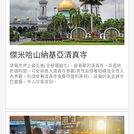
傑米哈山納基亞清真寺
堪稱世界上最先進(全部電腦化)、最豪華的清真寺，非當地
祈禱時間，可安排進入清真寺參觀(男性如穿著短褲及女性入
內參觀，均須穿著清真寺免費所提的黑袍)，莊嚴的氣息將令
您震懾，令人印象深刻。