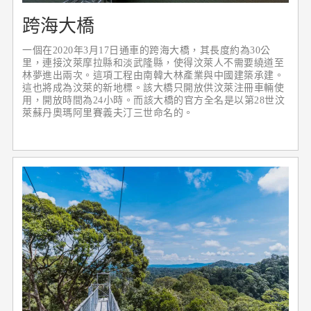
跨海大橋
一個在2020年3月17日通車的跨海大橋，其長度約為30公
里，連接汶萊摩拉縣和淡武隆縣，使得汶萊人不需要繞道至
林夢進出兩次。這項工程由南韓大林產業與中國建築承建。
這也將成為汶萊的新地標。該大橋只開放供汶萊注冊車輛使
用，開放時間為24小時。而該大橋的官方全名是以第28世汶
萊蘇丹奧瑪阿里賽義夫汀三世命名的。