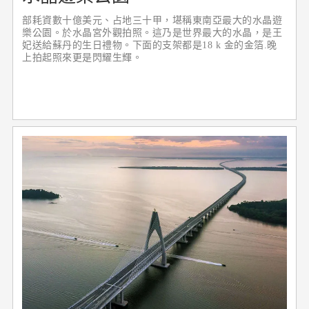
部耗資數十億美元、占地三十甲，堪稱東南亞最大的水晶遊
樂公園。於水晶宮外觀拍照。這乃是世界最大的水晶，是王
妃送給蘇丹的生日禮物。下面的支架都是18 k 金的金箔.晚
上拍起照來更是閃耀生輝。