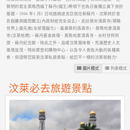
賢明的君主奧瑪西福丁蘇丹(國王)帶領下也為日後獨立奠下良好
基礎，1984 年1 月1 日哈遜納波吉亞就任新蘇丹，汶萊終於宣
告脫離英國而獨立(內政財經完全自主)，走訪傑米清真寺(堪稱
世界上最先進(全部電腦化)、最豪華的清真寺)、奧瑪哈里清真
寺(汶萊地標)、蘇丹基金商場、奧馬哈里清真寺、水村甘邦阿
偞、蘇丹紀念館，除此之外，品嚐汶萊風味餐，充滿歷史人文
風情並茂、時尚摩登的購物中心，以及令人食指大動的各種美
食，保證帶您探索汶萊私房景點，給您不一樣的汶萊新魅力!
圖片模式
列表模式
汶萊必去旅遊景點