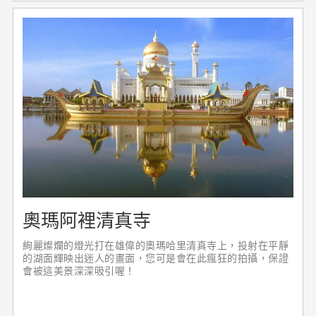
奧瑪阿裡清真寺
絢麗燦爛的燈光打在雄偉的奧瑪哈里清真寺上，投射在平靜
的湖面輝映出迷人的畫面，您可是會在此瘋狂的拍攝，保證
會被這美景深深吸引喔！