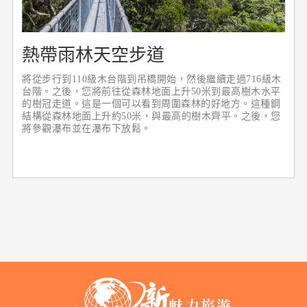
熱帶雨林天空步道
將從步行到110級木台階到吊橋開始，然後繼續走過716級木
台階。之後，您將前往從森林地面上升50米到最高樹木水平
的樹冠走道。這是一個可以看到周圍森林的好地方。這種鋼
結構從森林地面上升約50米，與最高的樹木齊平。之後，您
將參觀瀑布並在瀑布下放鬆。