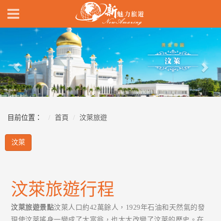
Previous
Nex
目前位置：
首頁
汶萊旅遊
汶萊
汶萊旅遊行程
汶萊旅遊景點
汶萊人口約42萬餘人，1929年石油和天然氣的發
現使汶萊搖身一變成了大富翁，也大大改變了汶萊的歷史。在