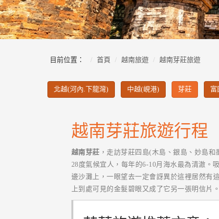
目前位置：
首頁
越南旅遊
越南芽莊旅遊
北越(河內.下龍灣)
中越(峴港)
芽莊
富
越南芽莊旅遊行程
越南芽莊
，走訪芽莊四島(木島、銀島、妙島和
28度氣候宜人，每年的6-10月海水最為清
邊沙灘上，一眼望去一定會訝異於這裡居然有
上到處可見的金髮碧眼又成了它另一張明信片