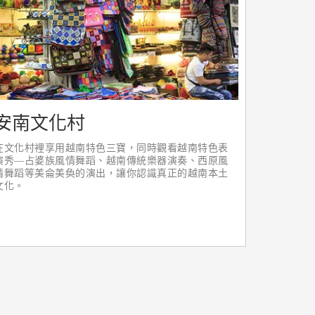
安南文化村
在文化村裡享用越南特色三寶，同時觀看越南特色表
演秀—占婆族風情舞蹈、越南傳統樂器演奏、西原風
情舞蹈等美侖美奐的演出，讓你認識真正的越南本土
文化。