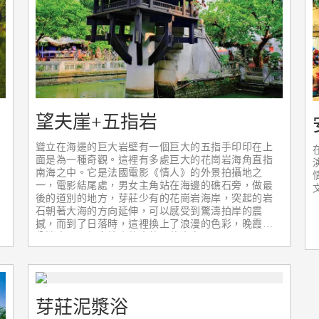
望夫崖+五指岩
聳立在海邊的巨大岩壁有一個巨大的五指手印印在上
面是為一種奇觀。這裡有多處巨大的花崗岩海角直指
南海之中。它是法國電影《情人》的外景拍攝地之
一，電影結尾處，男女主角站在海邊的礁石旁，做最
後的道別的地方，芽莊少有的花崗岩海岸，突起的岩
石朝著大海的方向延伸，可以感受到驚濤拍岸的震
撼，而到了日落時，這裡換上了浪漫的色彩，晚霞十
分迷人，是很多情人約會的最佳去處。
芽莊泥漿浴