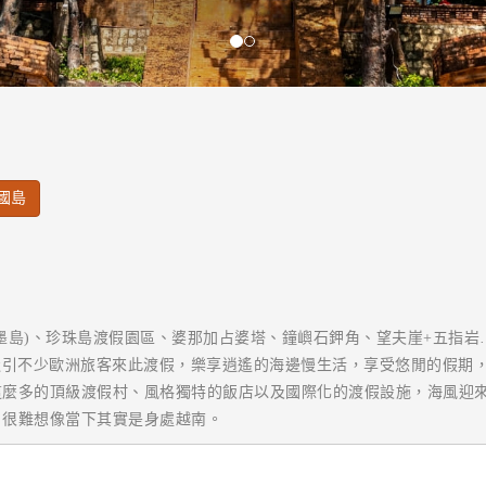
國島
墨島)、珍珠島渡假園區、婆那加占婆塔、鐘嶼石鉀角、望夫崖+五指岩…
澈。吸引不少歐洲旅客來此渡假，樂享逍遙的海邊慢生活，享受悠閒的假
這麼多的頂級渡假村、風格獨特的飯店以及國際化的渡假設施，海風迎
。很難想像當下其實是身處越南。