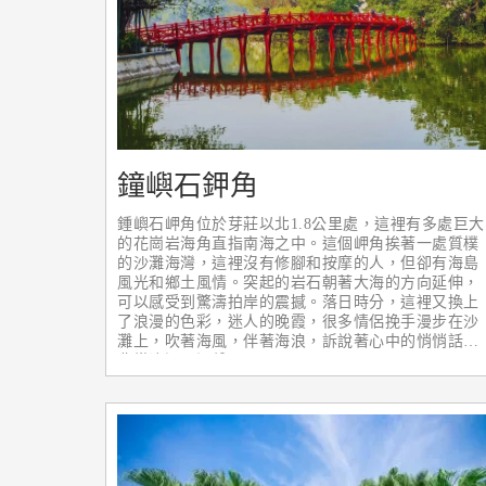
鐘嶼石鉀角
鍾嶼石岬角位於芽莊以北1.8公里處，這裡有多處巨大
的花崗岩海角直指南海之中。這個岬角挨著一處質樸
的沙灘海灣，這裡沒有修腳和按摩的人，但卻有海島
風光和鄉土風情。突起的岩石朝著大海的方向延伸，
可以感受到驚濤拍岸的震撼。落日時分，這裡又換上
了浪漫的色彩，迷人的晚霞，很多情侶挽手漫步在沙
灘上，吹著海風，伴著海浪，訴說著心中的悄悄話，
非常浪漫、溫馨！