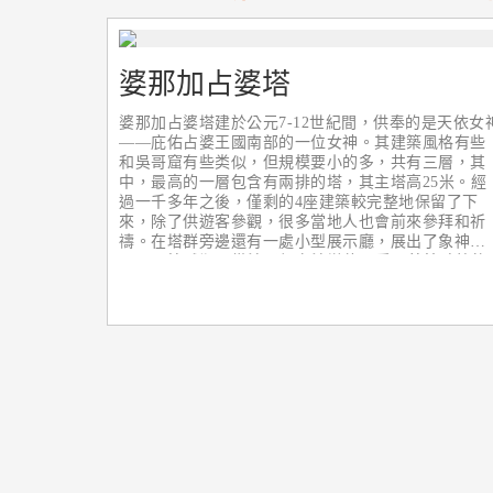
婆那加占婆塔
婆那加占婆塔建於公元7-12世紀間，供奉的是天依女
——庇佑占婆王國南部的一位女神。其建築風格有些
和吳哥窟有些类似，但規模要小的多，共有三層，其
中，最高的一層包含有兩排的塔，其主塔高25米。經
過一千多年之後，僅剩的4座建築較完整地保留了下
來，除了供遊客參觀，很多當地人也會前來參拜和祈
禱。在塔群旁邊還有一處小型展示廳，展出了象神
Ganesh等雕塑。從婆那加占婆塔往下看，芽莊碧藍的
海港盡收眼底，非常美麗！