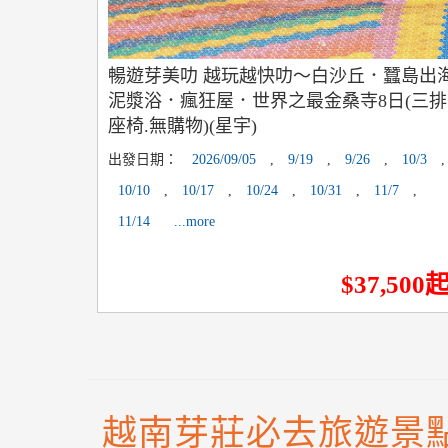
暢遊芽美叻 越玩越快叻～白沙丘．蠶島出
泥漿浴．瘋狂屋．世界之最金桑寺8日(三排
座椅.無購物)(星宇)
出發日期：
2026/09/05
,
9/19
,
9/26
,
10/3
,
10/10
,
10/17
,
10/24
,
10/31
,
11/7
,
11/14
...more
$37,500
越南芽莊必去旅遊景