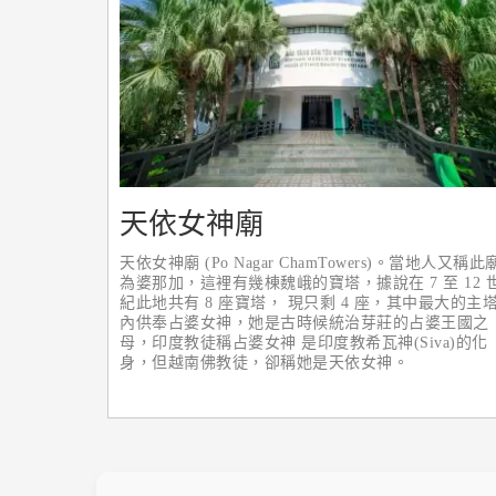
天依女神廟
天依女神廟 (Po Nagar ChamTowers)。當地人又稱此
為婆那加，這裡有幾棟魏峨的寶塔，據說在 7 至 12 
紀此地共有 8 座寶塔， 現只剩 4 座，其中最大的主
內供奉占婆女神，她是古時候統治芽莊的占婆王國之
母，印度教徒稱占婆女神 是印度教希瓦神(Siva)的化
身，但越南佛教徒，卻稱她是天依女神。