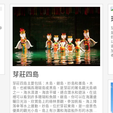
神
芽莊四島
芽莊四島主要包括：木島、銀島、妙島和墨島。木
島，也被稱爲珊瑚島或黑島，是芽莊的著名觀光島嶼
之一，海水清澈、海浪平緩，適合潛水和遊泳，在這
裡可以看到許多珊瑚和魚類。銀島，你可以在海灘邊
曬日光浴、欣賞島上的綠林景觀，參加帆板、海上降
落傘等水上運動。妙島，位於芽莊東南，是一座景色
優美的觀光小島，島上有沙灘和海盜船外形的水族