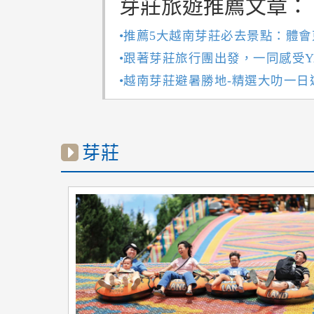
芽莊旅遊推薦文章：
•推薦5大越南芽莊必去景點：體
•跟著芽莊旅行團出發，一同感受YA
•越南芽莊避暑勝地-精選大叻一日
芽莊