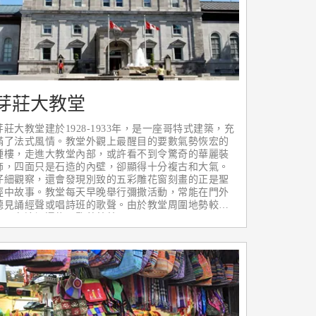
芽莊大教堂
芽莊大教堂建於1928-1933年，是一座哥特式建築，充
滿了法式風情。教堂外觀上最醒目的要數氣勢恢宏的
鍾樓，走進大教堂內部，或許看不到令驚奇的華麗裝
飾，四面只是石造的內壁，卻顯得十分複古和大氣。
仔細觀察，還會發現別致的五彩雕花窗刻畫的正是聖
經中故事。教堂每天早晚舉行彌撒活動，常能在門外
聽見誦經聲或唱詩班的歌聲。由於教堂周圍地勢較
高，在這裡還能一覽芽莊美景！