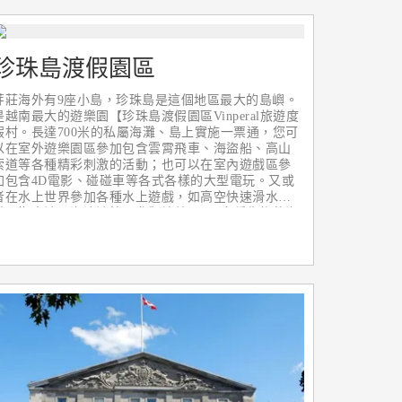
珍珠島渡假園區
芽莊海外有9座小島，珍珠島是這個地區最大的島嶼。
是越南最大的遊樂園【珍珠島渡假園區Vinperal旅遊度
假村。長達700米的私屬海灘、島上實施一票通，您可
以在室外遊樂園區參加包含雲霄飛車、海盜船、高山
索道等各種精彩刺激的活動；也可以在室內遊戲區參
加包含4D電影、碰碰車等各式各樣的大型電玩。又或
者在水上世界參加各種水上遊戲，如高空快速滑水
道、懶人池、海浪池等。參觀培養了300多種生物的海
底世界，觀看精彩紛呈的表演節目，以上設施皆可免
費使用和遊覽，另還有商店街及美食村等。