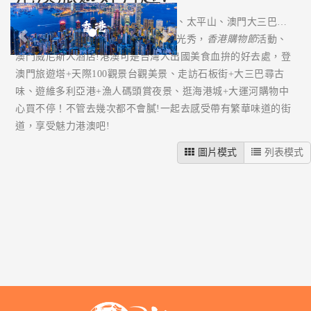
Previous
Next
帶你一次暢遊
香港迪士尼
、海洋公園、太平山、澳門大三巴…
等景點，還有華麗繽紛的水舞間等聲光秀，
香港購物節
活動、
澳門威尼斯人酒店!港澳可是台灣人出國美食血拚的好去處，登
澳門旅遊塔+天際100觀景台觀美景、走訪石板街+大三巴尋古
味、遊維多利亞港+漁人碼頭賞夜景、逛海港城+大運河購物中
心買不停！不管去幾次都不會膩!一起去感受帶有繁華味道的街
道，享受魅力港澳吧!
圖片模式
列表模式