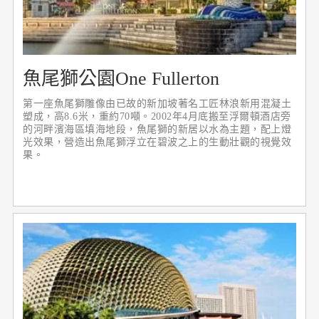
魚尾獅公園One Fullerton
第一座魚尾獅雕像由已故的新加坡著名工匠林浪新用混凝土
塑成，高8.6米，重約70噸。2002年4月底搬至浮爾頓酒店旁
的河畔濱海區填海地段，魚尾獅的新居以水為主題，配上燈
光效果，營造出魚尾獅浮立在碧波之上的生動壯觀的視覺效
果。