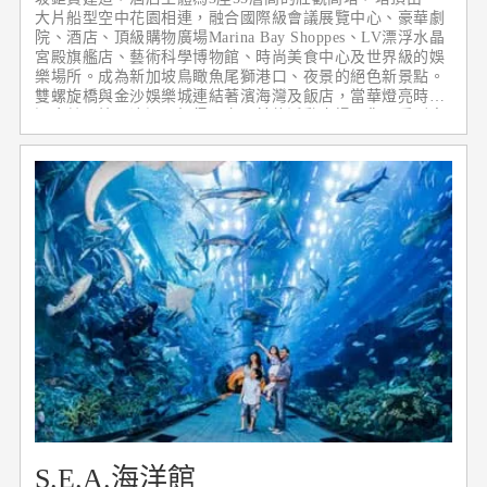
大片船型空中花園相連，融合國際級會議展覽中心、豪華劇
院、酒店、頂級購物廣場Marina Bay Shoppes、LV漂浮水晶
宮殿旗艦店、藝術科學博物館、時尚美食中心及世界級的娛
樂場所。成為新加坡鳥瞰魚尾獅港口、夜景的絕色新景點。
雙螺旋橋與金沙娛樂城連結著濱海灣及飯店，當華燈亮時，
漫步其間煞是浪漫。記得一定要前往活動廣場，您可看到令
人驚嘆的城市天際景觀，美不勝收。
S.E.A.海洋館