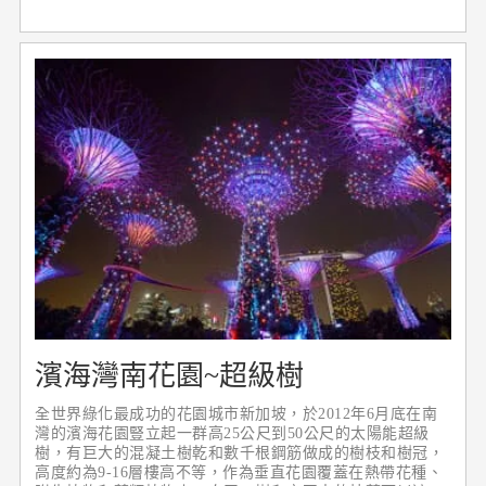
濱海灣南花園~超級樹
全世界綠化最成功的花園城市新加坡，於2012年6月底在南
灣的濱海花園豎立起一群高25公尺到50公尺的太陽能超級
樹，有巨大的混凝土樹乾和數千根鋼筋做成的樹枝和樹冠，
高度約為9-16層樓高不等，作為垂直花園覆蓋在熱帶花種、