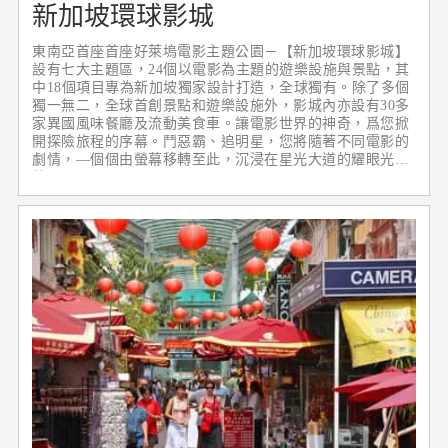
新加坡環球影城
東南亞首座首座好萊塢電影主題公園－【新加坡環球影城】
設有七大主題區，24個以電影為主題的遊樂設施與景點，其
中18個項目專為新加坡獨家設計打造，全球獨有。除了多個
獨一無二，全球首創景點和遊樂設施外，影城內亦設有30多
家異國風味餐廳及流動美食車。讓電影世界的神奇，爲您掀
開探險旅程的序幕。鬥惡霸、追明星，您將隨著不同電影的
劇情，—個個由螢幕移轉至此，沉浸在星光大道的耀眼光
芒。