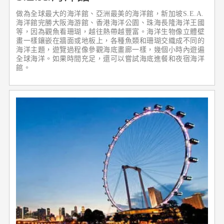
做為全球最大的海洋館、亞洲最美的海洋館，新加坡S.E.A.
海洋館完勝大阪海游館、香港海洋公園、珠海長隆海洋王國
等，因為觀魚看珊瑚，越往熱帶越豐富。海洋生物像立體壁
畫一樣鑲嵌在牆面或地板上，各種魚類和珊瑚交織成不同的
海洋主題，遊覽過程像參觀海底畫廊一樣，幾個小時內遊遍
全球海洋。如果時間充足，還可以嘗試海底進餐和夜宿海洋
館。