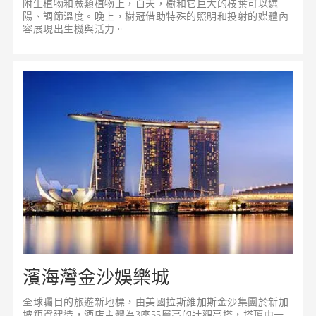
附生植物和蕨類植物上，白天，樹和它巨大的枝葉可以遮
陽、調節溫度。晚上，樹冠借助特殊的照明和投射的媒體內
容展現出生機與活力。
濱海灣金沙娛樂城
全球矚目的旅遊新地標，由美國拉斯維加斯金沙集團於新加
坡鉅資建造，酒店主體為3座55層高的壯觀高塔，塔頂由一