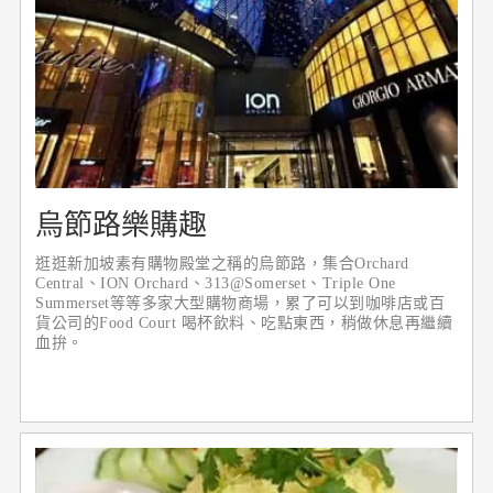
烏節路樂購趣
逛逛新加坡素有購物殿堂之稱的烏節路，集合Orchard
Central、ION Orchard、313@Somerset、Triple One
Summerset等等多家大型購物商場，累了可以到咖啡店或百
貨公司的Food Court 喝杯飲料、吃點東西，稍做休息再繼續
血拚。