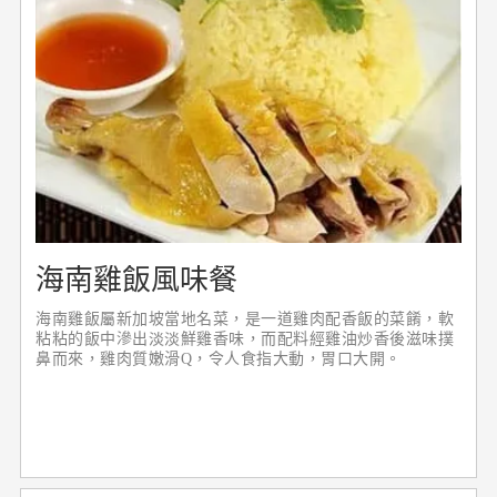
海南雞飯風味餐
海南雞飯屬新加坡當地名菜，是一道雞肉配香飯的菜餚，軟
粘粘的飯中滲出淡淡鮮雞香味，而配料經雞油炒香後滋味撲
鼻而來，雞肉質嫩滑Q，令人食指大動，胃口大開。