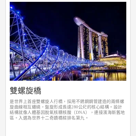
雙螺旋橋
是世界上首座雙螺旋人行橋，採用不銹鋼鋼管建造的兩條螺
旋曲線相互纏繞，盤旋形成長達280公尺的核心結構。設計
結構就像人體基因脫氧核糖核酸（DNA），連接濱海新舊地
區。入選為世界十二奇蹟橋樑排名第九。