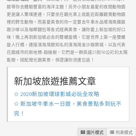
館等你去體驗豐富的海洋主題！另外小朋友最愛的夜間動物園
更是讓人驚嘆連連，只要坐在觀光車上就能近距離觀賞動物園
裡的野生動物。而喜愛美食的你一定要去牛車水品嚐海南雞飯
跟沙嗲以及咖椰麵包等各式經典美食，讓你愛上新加坡的好口
味！晚上再到新加坡必去的雙螺旋橋，它是世界上第一座雙螺
旋人行橋，連接濱海灣跟知名的濱海灣金沙娛樂城，以及代表
花園城市的新地標-超級樹，它們是一群高達25到50公尺的太陽
能樹，搭配燈光跟美景，保證讓你流連忘返！
新加坡旅遊推薦文章
✩ 2020新加坡環球影城必玩全攻略
✩ 新加坡牛車水一日遊，美食景點多到玩不
完！
圖片模式
列表模式