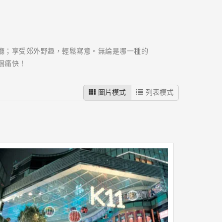
廳；享受郊外野趣，輕鬆寫意。無論是哪一種的
個痛快！
圖片模式
列表模式