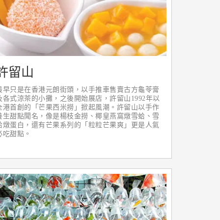
許留山
最早只是在香港元朗街頭，以手推車售賣古方龜苓膏
及各式涼茶的小攤，之後開始展店，許留山1992年以
全港首創的「芒果西米撈」掀起風潮。許留山以手作
養生甜點聞名，像是楊枝金撈、椰皇燕窩燉雪蛤、雪
蛤燉蛋白，還有芒果系列的「粒粒芒果爽」更是人氣
必吃甜點。