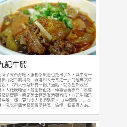
九記牛腩
裡除了東西好吃，服務態度差也是出了名，其中有一
篇把九記牛腩稱為「香港四大奇食之一」的經典文章
就說，『四大奇菜都有一個共通點，就係創新及堅
持，人做我唔做，殺出新血路，仲要做得專門：星座
蕃茄撈蛋麵、新記芝士麵是香港獨有的。九記牛腩只
賣牛腩一樣，更加令人嘖嘖稱奇。…(中間略)……其
實，我覺得四大奇菜最堅持嘅，係嗰一種視客人為乞
兒嘅待客之道，當中以九記及澳牛尤甚。』