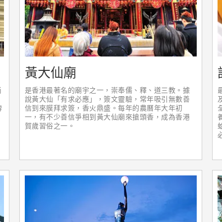
黃大仙廟
尚
是香港最著名的廟宇之一，崇奉儒、釋、道三教。據
說黃大仙「有求必應」，簽文靈驗，常年吸引無數善
牌
信到來膜拜求簽，香火鼎盛。每年的農曆年大年初
一，有不少善信爭相到黃大仙廟來搶頭香，成為香港
賀歲習俗之一。