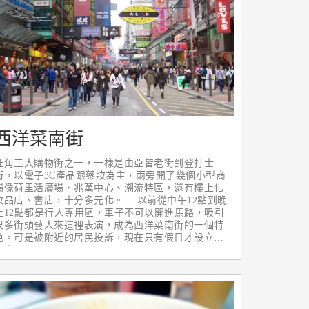
西洋菜南街
旺角三大購物街之一，一樣是由亞皆老街到登打士
街，以電子3C產品跟藥妝為主，兩旁開了幾個小型商
場像荷里活廣場、兆萬中心、潮流特區，還有樓上化
妝品店、書店，十分多元化。 以前從中午12點到晚
上12點都是行人專用區，車子不可以開進馬路，吸引
很多街頭藝人來這裡表演，成為西洋菜南街的一個特
色。可是被附近的居民投訴，現在只有假日才設立行
人專用區。