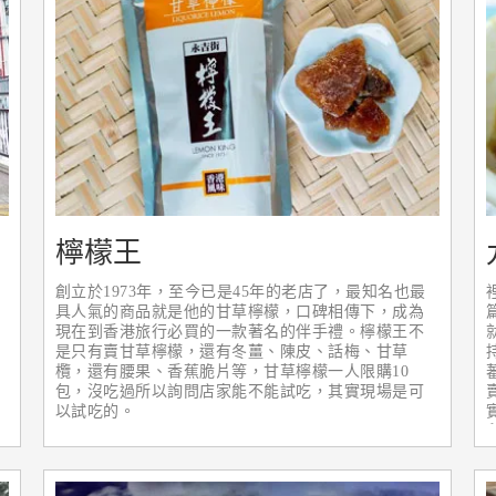
檸檬王
創立於1973年，至今已是45年的老店了，最知名也最
具人氣的商品就是他的甘草檸檬，口碑相傳下，成為
現在到香港旅行必買的一款著名的伴手禮。檸檬王不
是只有賣甘草檸檬，還有冬薑、陳皮、話梅、甘草
欖，還有腰果、香蕉脆片等，甘草檸檬一人限購10
包，沒吃過所以詢問店家能不能試吃，其實現場是可
以試吃的。