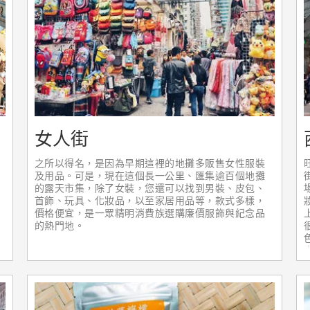
女人街
之所以得名，是因為早期這裡的地攤多販售女性服裝
及用品。可是，現在這個長一公里、匯集逾百個地攤
的露天市集，除了女裝，您還可以找到男裝、皮包、
首飾、玩具、化妝品，以至家居用品等，款式多樣，
價格便宜，是一眾精明消費族選購廉價服飾與紀念品
的熱門地。