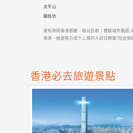
太平山
蘭桂坊
還有熱鬧香港節慶，瘋玩狂歡；體驗城巿動感-
香港，總是吸引成千上萬的人前往朝聖!在這個
香港必去旅遊景點