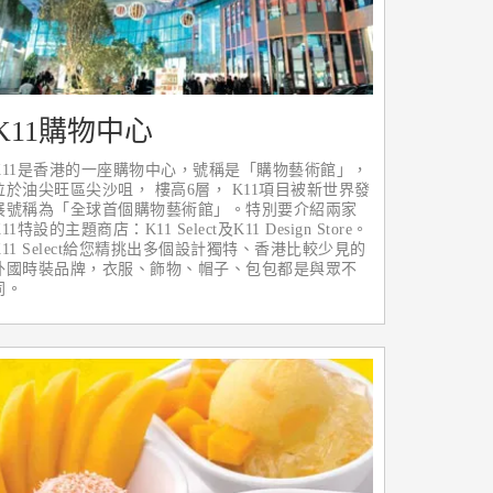
K11購物中心
K11是香港的一座購物中心，號稱是「購物藝術館」，
位於油尖旺區尖沙咀， 樓高6層， K11項目被新世界發
展號稱為「全球首個購物藝術館」。特別要介紹兩家
K11特設的主題商店：K11 Select及K11 Design Store。
K11 Select給您精挑出多個設計獨特、香港比較少見的
外國時裝品牌，衣服、飾物、帽子、包包都是與眾不
同。