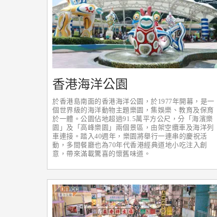
香港海洋公園
於香港島南面的香港海洋公園，於1977年開幕，是一
個世界級的海洋動物主題樂園，集娛樂、教育及保育
於一體。公園佔地超過91.5萬平方公尺，分「海濱樂
園」及「高峰樂園」兩個景區，由架空纜車及海洋列
車連接。踏入40週年，樂園將舉行一連串的慶祝活
動，多間餐廳也為70年代香港經典道地小吃注入創
意，帶來滿載驚喜的懷舊味道。