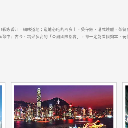
幻彩詠香江，細味道地；道地必吃的西多士、煲仔飯、港式燒臘、茶餐
匯聚中西古今、精采多姿的「亞洲國際都會」，都一定能看個夠本、玩