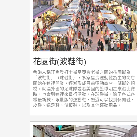
花園街(波鞋街)
香港人稱旺角登打士街至亞皆老街之間的花園街為
「波鞋街」（球鞋街），多家售賣運動鞋為主的商店
開始在這裡開業，逐漸形成目前運動商店一條街的規
模，就連外國的足球隊或者美國的籃球明星來港比賽
時，也會到這裡來舉行活動。在球鞋街，除了各式各
樣最新款、限量版的運動鞋，您還可以找到休閒鞋、
皮鞋、遠足鞋、滑板鞋，以及其他運動用品。