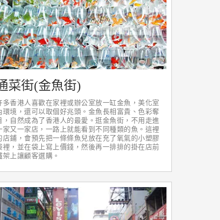
通菜街(金魚街)
許多香港人喜歡在家裡或辦公室放一缸金魚，美化室
內環境，還可以取個好兆頭。金魚長相富貴、色彩奪
目，自然成為了香港人的最愛。逛金魚街，不用走進
一家又一家店，一路上就能看到不同種類的魚。這裡
的店鋪，會預先把一條條魚兒放在充了氧氣的小塑膠
袋裡，並在袋上寫上價錢，然後再一排排的掛在店前
鐵架上讓顧客選購。