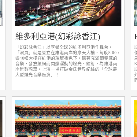
維多利亞港(幻彩詠香江)
「幻彩詠香江」以享譽全球的維多利亞港作舞台，
第
「演員」就是聳立在維港兩岸的摩天大樓。每晚8:00，
逾40幢大樓在維港的璀璨夜色下，隨著充滿節奏感的
音樂，發放繽紛而閃爍躍動的燈光、鐳射，為維港兩
岸無數觀眾，上演一場打破金氏世界紀錄的「全球最
大型燈光音樂匯演」！