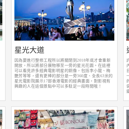
星光大道
因為要進行整修工程所以將關閉到2018年底才會重新
開放，所以將部分展物移至一旁的星光花園。在這裡
可以看見許多經典電影明星的銅像，包括李小龍、梅
艷芳等等，還有更棒的部分是一旁360度、全長63米的
星光電影院展示17部香港電影的經典畫面，對影視有
興趣的人在這個景點中可以多駐足一段時間哦！