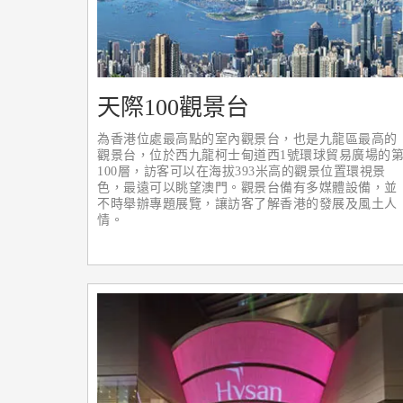
天際100觀景台
為香港位處最高點的室內觀景台，也是九龍區最高的
觀景台，位於西九龍柯士甸道西1號環球貿易廣場的
100層，訪客可以在海拔393米高的觀景位置環視景
色，最遠可以眺望澳門。觀景台備有多媒體設備，並
不時舉辦專題展覽，讓訪客了解香港的發展及風土人
情。