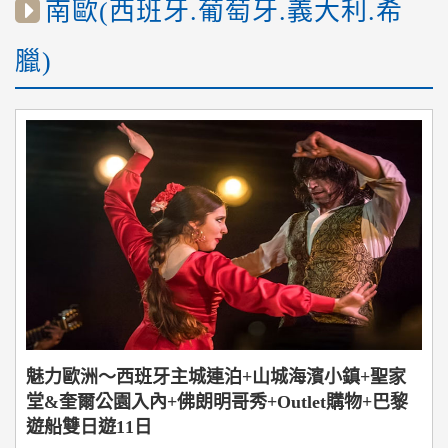
南歐(西班牙.葡萄牙.義大利.希
臘)
魅力歐洲～西班牙主城連泊+山城海濱小鎮+聖家
堂&奎爾公園入內+佛朗明哥秀+Outlet購物+巴黎
遊船雙日遊11日