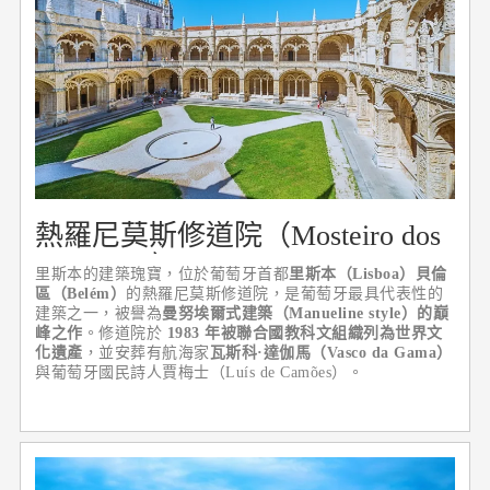
熱羅尼莫斯修道院（Mosteiro dos
Jerónimos）
里斯本的建築瑰寶，位於葡萄牙首都
里斯本（Lisboa）貝倫
區（Belém）
的熱羅尼莫斯修道院，是葡萄牙最具代表性的
建築之一，被譽為
曼努埃爾式建築（Manueline style）的巔
峰之作
。修道院於
1983 年被聯合國教科文組織列為世界文
化遺產
，並安葬有航海家
瓦斯科·達伽馬（Vasco da Gama）
與葡萄牙國民詩人賈梅士（Luís de Camões）。