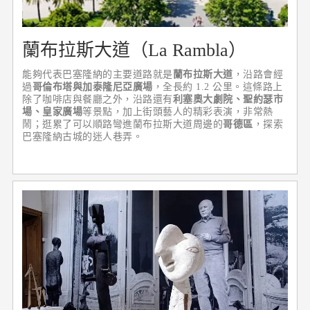
蘭布拉斯大道（La Rambla）
能夠代表巴塞隆納的主要道路就是
蘭布拉斯大道
，沿路會經
過
哥倫布塔與加泰隆尼亞廣場
，全長約 1.2 公里。這條路上
除了咖啡店與餐廳之外，沿路還有
利塞奧大劇院、聖約瑟市
場、皇家廣場
等景點，加上街頭藝人的精彩表演，非常熱
鬧；逛累了可以順路彎進蘭布拉斯大道周邊的
哥德區
，探索
巴塞隆納古城的迷人巷弄。