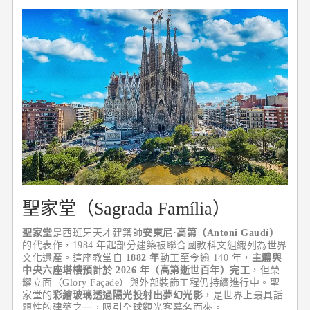
聖家堂（Sagrada Família）
聖家堂
是西班牙天才建築師
安東尼·高第（Antoni Gaudí）
的代表作，1984 年起部分建築被聯合國教科文組織列為世界
文化遺產。這座教堂自
1882 年
動工至今逾 140 年，
主體與
中央六座塔樓預計於 2026 年（高第逝世百年）完工
，但榮
耀立面（Glory Façade）與外部裝飾工程仍持續進行中。聖
家堂的
彩繪玻璃透過陽光投射出夢幻光影
，是世界上最具話
題性的建築之一，吸引全球觀光客慕名而來。