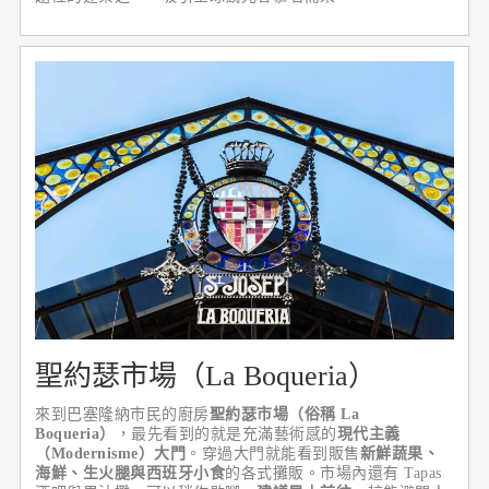
聖約瑟市場（La Boqueria）
來到巴塞隆納市民的廚房
聖約瑟市場（俗稱 La
Boqueria）
，最先看到的就是充滿藝術感的
現代主義
（Modernisme）大門
。穿過大門就能看到販售
新鮮蔬果、
海鮮、生火腿與西班牙小食
的各式攤販。市場內還有 Tapas