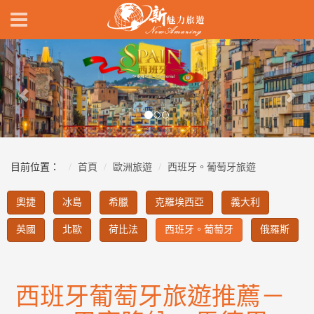
Previous
Nex
目前位置：
首頁
歐洲旅遊
西班牙。葡萄牙旅遊
奧捷
冰島
希臘
克羅埃西亞
義大利
英國
北歐
荷比法
西班牙。葡萄牙
俄羅斯
西班牙葡萄牙旅遊推薦－