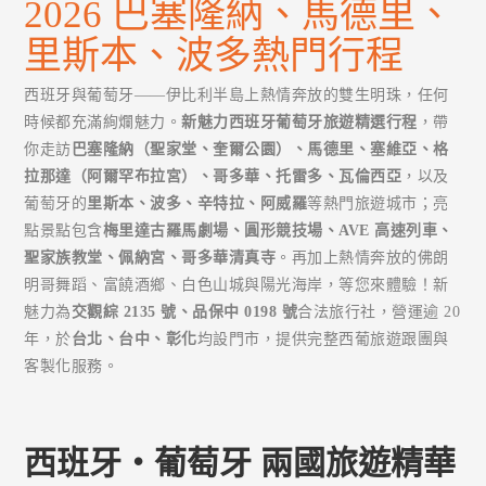
2026 巴塞隆納、馬德里、
里斯本、波多熱門行程
西班牙與葡萄牙——伊比利半島上熱情奔放的雙生明珠，任何
時候都充滿絢爛魅力。
新魅力西班牙葡萄牙旅遊精選行程
，帶
你走訪
巴塞隆納（聖家堂、奎爾公園）、馬德里、塞維亞、格
拉那達（阿爾罕布拉宮）、哥多華、托雷多、瓦倫西亞
，以及
葡萄牙的
里斯本、波多、辛特拉、阿威羅
等熱門旅遊城市；亮
點景點包含
梅里達古羅馬劇場、圓形競技場、AVE 高速列車、
聖家族教堂、佩納宮、哥多華清真寺
。再加上熱情奔放的佛朗
明哥舞蹈、富饒酒鄉、白色山城與陽光海岸，等您來體驗！新
魅力為
交觀綜 2135 號、品保中 0198 號
合法旅行社，營運逾 20
年，於
台北、台中、彰化
均設門市，提供完整西葡旅遊跟團與
客製化服務。
西班牙‧葡萄牙 兩國旅遊精華