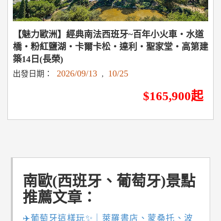
【魅力歐洲】經典南法西班牙~百年小火車‧水道
橋‧粉紅鹽湖‧卡爾卡松‧達利‧聖家堂‧高第建
築14日(長榮)
2026/09/13
10/25
出發日期：
,
$165,900起
南歐(西班牙、葡萄牙)景點
推薦文章：
✈️葡萄牙這樣玩✨｜萊羅書店、蒙桑托、波