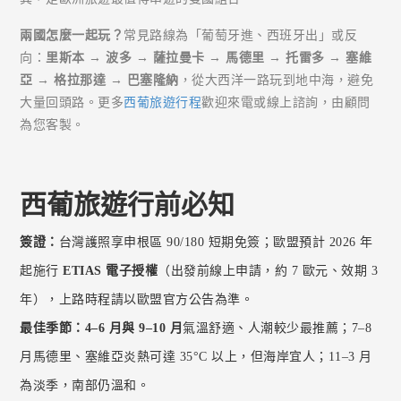
兩國怎麼一起玩？
常見路線為「葡萄牙進、西班牙出」或反
向：
里斯本 → 波多 → 薩拉曼卡 → 馬德里 → 托雷多 → 塞維
亞 → 格拉那達 → 巴塞隆納
，從大西洋一路玩到地中海，避免
大量回頭路。更多
西葡旅遊行程
歡迎來電或線上諮詢，由顧問
為您客製。
西葡旅遊行前必知
簽證：
台灣護照享申根區 90/180 短期免簽；歐盟預計 2026 年
起施行
ETIAS 電子授權
（出發前線上申請，約 7 歐元、效期 3
年），上路時程請以歐盟官方公告為準。
最佳季節：
4–6 月與 9–10 月
氣溫舒適、人潮較少最推薦；7–8
月馬德里、塞維亞炎熱可達 35°C 以上，但海岸宜人；11–3 月
為淡季，南部仍溫和。