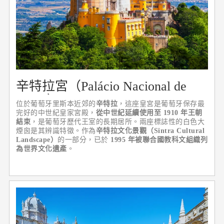
辛特拉宮（Palácio Nacional de
Sintra）
位於葡萄牙里斯本近郊的
辛特拉
，這座皇宮是葡萄牙保存最
完好的中世紀皇家宮殿，
從中世紀延續使用至 1910 年王朝
結束
，是葡萄牙歷代王室的長期居所。兩座標誌性的白色大
煙囪是其辨識特徵。作為
辛特拉文化景觀（Sintra Cultural
Landscape）
的一部分，已於
1995 年被聯合國教科文組織列
為世界文化遺產
。