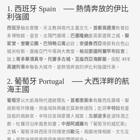
1. 西班牙 Spain ── 熱情奔放的伊比
利強國
西班牙
融合摩爾、天主教與現代主義文化。
首都馬德里
有普拉
多博物館、皇宮、太陽門廣場；
巴塞隆納
是高第建築之城，
聖
家堂、奎爾公園、巴特略公寓
必訪；
安達魯西亞
南部有白色山
城米哈斯、塞維亞鬥牛場與大教堂、
格拉那達阿爾罕布拉宮
；
加上
哥多華清真寺、托雷多古城、瓦倫西亞海鮮飯
，搭配
AVE
高速列車
串聯各大城市，是熱情奔放的伊比利強國代表。
2. 葡萄牙 Portugal ── 大西洋畔的航
海王國
葡萄牙
以大航海時代遺跡聞名。
首都里斯本
有羅西烏廣場、聖
胡斯塔升降機、貝倫塔與熱羅尼莫斯修道院；近郊
辛特拉
有童
話般的佩納宮、辛特拉宮與摩爾人城堡；
北部波多
是波特酒之
都，杜羅河沿岸風景如畫；
中部阿威羅
有「葡萄牙的威尼斯」
之稱。葡萄牙與西班牙同樣使用
歐元
，兩國地理相鄰、文化互
異，是歐洲旅遊最值得串遊的雙國組合。