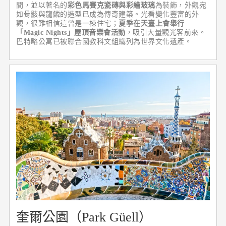
間，並以著名的
彩色馬賽克瓷磚與彩繪玻璃
為裝飾，外觀宛
如骨骸與龍鱗的造型已成為傳奇建築。光看變化豐富的外
觀，很難相信這曾是一棟住宅；
夏季在天臺上會舉行
「Magic Nights」屋頂音樂會活動
，吸引大量觀光客前來。
巴特略公寓已被聯合國教科文組織列為世界文化遺產。
奎爾公園（Park Güell）