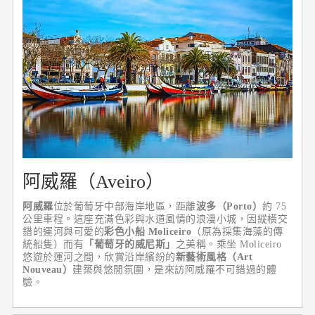
阿威羅（Aveiro）
阿威羅
位於葡萄牙中部海岸地區，距離
波多（Porto）
約 75
公里車程。這座充滿色彩與水道風情的浪漫小城，因縱橫交
錯的運河與可愛的
彩色小船 Moliceiro
（原為採集海藻的傳
統船隻）而有
「葡萄牙的威尼斯」
之美稱。乘坐 Moliceiro
悠遊於運河之間，欣賞沿岸繽紛的
新藝術風格（Art
Nouveau）
建築與悠閒氛圍，是來訪阿威羅不可錯過的體
驗。