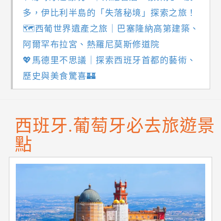
多，伊比利半島的「失落秘境」探索之旅！
🗺️西葡世界遺產之旅｜巴塞隆納高第建築、
阿爾罕布拉宮、熱羅尼莫斯修道院
💖馬德里不思議｜探索西班牙首都的藝術、
歷史與美食驚喜🏰
西班牙.葡萄牙必去旅遊景
點