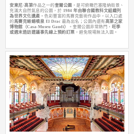
安東尼·高第
作品之一的
奎爾公園
，是可俯瞰巴塞隆納街景、
充滿大自然氣息的公園，於
1984 年由聯合國教科文組織列
為世界文化遺產
。色彩豐富的馬賽克藝術作品中，以入口處
的
馬賽克蜥蜴噴泉 El Drac
最為出名；公園內還有
高第之家
博物館（Casa-Museu Gaudí）
。奎爾公園非常熱門，
旺季
或週末造訪建議事先線上預約訂票
，避免現場無法入園。