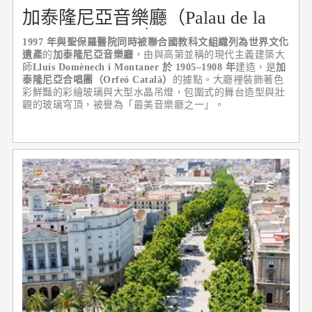
加泰隆尼亞音樂廳（Palau de la
Música Catalana）
1997 年與聖保羅醫院同時被聯合國教科文組織列為世界文化
遺產
的
加泰隆尼亞音樂廳
，由與高第並稱的現代主義建築大
師
Lluís Domènech i Montaner 於 1905–1908 年
建造，是
加
泰隆尼亞合唱團（Orfeó Català）
的據點。大廳裡裝飾著色
彩鮮豔的彩繪玻璃與大型水晶吊燈，包圍式的舞台造型與壯
觀的玻璃穹頂，被譽為「最美音樂廳之一」。