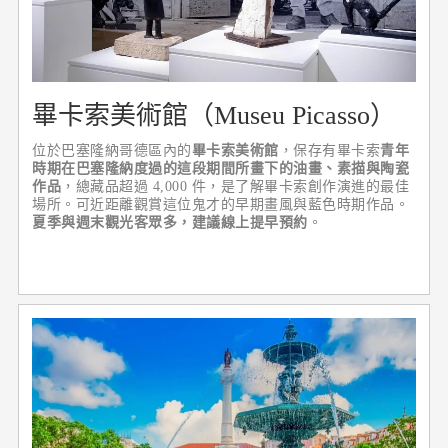
畢卡索美術館（Museu Picasso）
位於巴塞隆納哥德區內的
畢卡索美術館
，保存有畢卡索
青年
時期在巴塞隆納度過的這段期間所畫下的油畫、素描與陶瓷
作品
，總藏品超過 4,000 件，是了解畢卡索創作演進的最佳
場所。可近距離觀賞這位鬼才的早期畫風與藍色時期作品。
夏季與週末觀光客眾多，建議線上提早預約
。