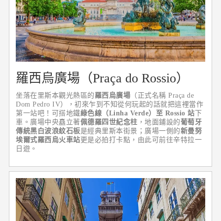
羅西烏廣場（Praça do Rossio）
坐落在里斯本觀光熱區的
羅西烏廣場
（正式名稱 Praça de
Dom Pedro IV），初來乍到不知從何玩起的話就把這裡當作
第一站吧！可搭地鐵
綠色線（Linha Verde）至 Rossio 站
下
車。廣場中央矗立著
佩德羅四世紀念柱
，地面鋪設的
葡萄牙
傳統黑白波浪紋石板
是經典里斯本街景；廣場一側的
新曼努
埃爾式羅西烏火車站
更是必拍打卡點，由此可前往辛特拉一
日遊。