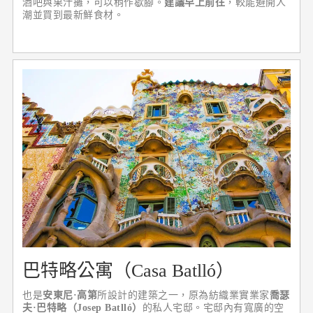
酒吧與果汁攤，可以稍作歇腳。
建議早上前往
，較能避開人
潮並買到最新鮮食材。
巴特略公寓（Casa Batlló）
也是
安東尼·高第
所設計的建築之一，原為紡織業實業家
喬瑟
夫·巴特略（Josep Batlló）
的私人宅邸。宅邸內有寬廣的空