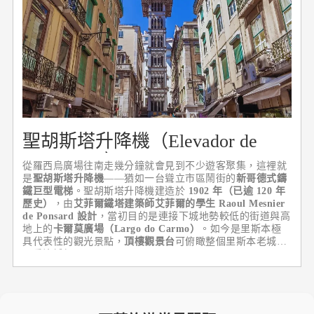
聖胡斯塔升降機（Elevador de
Santa Justa）
從羅西烏廣場往南走幾分鐘就會見到不少遊客聚集，這裡就
是
聖胡斯塔升降機
——猶如一台聳立市區鬧街的
新哥德式鑄
鐵巨型電梯
。聖胡斯塔升降機建造於
1902 年（已逾 120 年
歷史）
，由
艾菲爾鐵塔建築師艾菲爾的學生 Raoul Mesnier
de Ponsard 設計
，當初目的是連接下城地勢較低的街道與高
地上的
卡爾莫廣場（Largo do Carmo）
。如今是里斯本極
具代表性的觀光景點，
頂樓觀景台
可俯瞰整個里斯本老城與
聖喬治城堡。