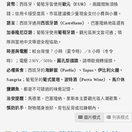
貨幣：
西班牙、葡萄牙皆使用
歐元（EUR）
，兩國間無須換
錢；信用卡接受度高，市區建議備少量現金支付小費與小攤。
語言：
西班牙通用
西班牙語（Castellano）
，巴塞隆納地區還有
加泰隆尼亞語
；葡萄牙使用
葡萄牙語
。觀光區英文皆可通；領
隊與當地中文導遊全程協助。
時差與電壓：
較台灣慢 7 小時（夏令時）／8 小時（冬令
時）；電壓 230V／50Hz，
圓孔型插頭
，請帶歐規轉接頭。
必嚐美食：
西班牙的
海鮮飯（Paella）、Tapas、伊比利火腿、
Sangria
；葡萄牙的
葡式蛋塔、波特酒（Porto Wine）、馬介休
鹽鱈魚
，都是不可錯過的味覺記憶。
治安提醒：
馬德里、巴塞隆納、里斯本主要觀光區人潮密集，
慎防扒手
，財物隨身放好，背包反背或拉鍊朝內。
圖片模式
列表模式