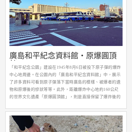
廣島和平紀念資料館・原爆圓頂
館
「和平紀念公園」建設在1945年8月6日被投下原子彈的爆炸
中心地周邊。在公園內的「廣島和平紀念資料館」中，展示
了許多資料可看到原子彈落下當時廣島的模樣、被爆者的遺
物和原爆後的慘狀等等。此外，距離爆炸中心地約160公尺
的世界文化遺產「原爆圓頂館」，則是直接保留了爆炸後的
建築，做為對於和平的祈願象徵。