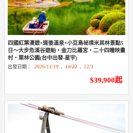
四國紅葉漫遊×道後溫泉×小豆島祕境米其林景點5
日～大步危溪谷遊船‧金刀比羅宮‧二十四瞳映畫
村‧栗林公園(台中出發-星宇)
2026/11/19
11/22
12/3
出發日期：
,
,
$39,900起