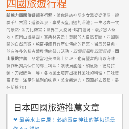
四國旅遊行程
新魅力四國旅遊超夯行程
，帶你造訪神隱少女湯婆婆湯屋，體
驗千年古湯；道後溫泉，享受天皇用過的浴池；一生必去一次
的景點~金刀比羅宮；世界三大漩渦~鳴門漩渦。漫步戀人聖
地，遊岡山後樂園，賞栗林美景！豐腴的大自然眷顧，四國廣
闊的自然景觀，親密接觸具有歷史傳統的建築、街景與祭典，
並有許多名勝古蹟與傳統祭典活動、
四國賞楓
與
四國賞櫻
、
岡
山景點
推薦。品嚐當地美味鄉土料理，也有豐富的山珍海味，
製作出獨具個性的鄉土料理：讚岐烏龍麵、鯛魚飯、德島拉
麵、刀敲鰹魚…等，各地風土培育出獨具風味的料理，口味豐
富多變，滿足你挑剔的味覺。美食新魅力，四國必去景點，盡
在新魅力!!
日本四國旅遊推薦文章
❤ 最美水上鳥居！必訪嚴島神社的夢幻絕景