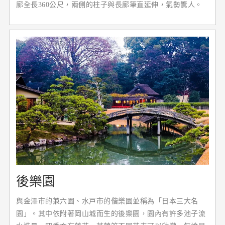
廊全長360公尺，兩側的柱子與長廊筆直延伸，氣勢驚人。
而在這裡也有「鳴釜神事」的儀式，也就是把裝了米的蒸籠
放在釜上，將蓋子蓋上並點火後，根據發出的聲音長短及強
弱等來做凶吉卜卦。吉備津神社可說是一個充滿謎樣神話色
彩的聖地。
後樂園
與金澤市的兼六園、水戸市的偕樂園並稱為「日本三大名
園」。其中依附著岡山城而生的後樂園，園內有許多池子流