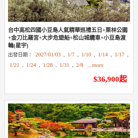
台中高松四國小豆島人氣精華巡禮五日+栗林公園
+金刀比羅宮+大步危遊船+松山城纜車+小豆島渡
輪(星宇)
2027/01/03
1/7
1/10
1/14
1/17
出發日期：
,
,
,
,
,
1/21
1/24
1/28
1/31
2/8
...more
,
,
,
,
$36,900起