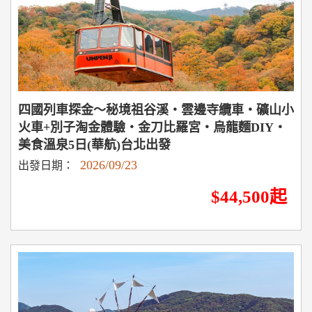
四國列車探金～秘境祖谷溪‧雲邊寺纜車‧礦山小
火車+別子淘金體驗‧金刀比羅宮‧烏龍麵DIY‧
美食溫泉5日(華航)台北出發
2026/09/23
出發日期：
$44,500起