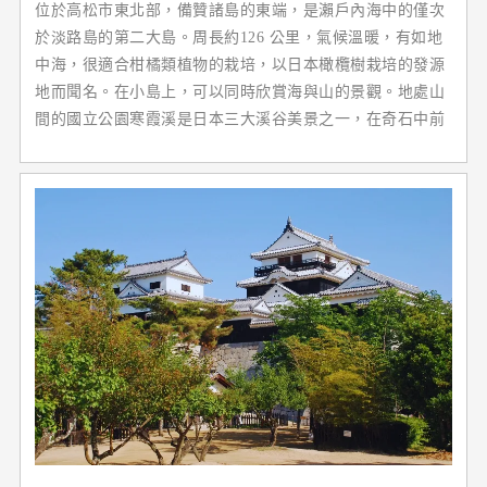
位於高松市東北部，備贊諸島的東端，是瀨戶內海中的僅次
於淡路島的第二大島。周長約126 公里，氣候溫暖，有如地
中海，很適合柑橘類植物的栽培，以日本橄欖樹栽培的發源
地而聞名。在小島上，可以同時欣賞海與山的景觀。地處山
間的國立公園寒霞溪是日本三大溪谷美景之一，在奇石中前
行的纜車驚險刺激。在小島美麗的自然環境和殘留的古代地
域文化中，花費一定時間創作一件藝術品，也是非常獨特的
魅力。