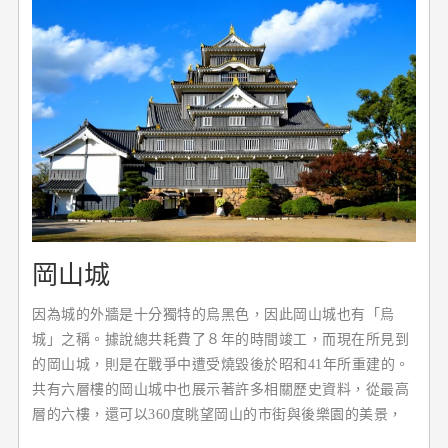
岡山城
因為城的外牆是十分獨特的烏黑色，因此岡山城也有「烏
城」之稱。據說總共耗費了８年的時間竣工，而現在所見到
的岡山城，則是在戰爭中遭受燒毀後於昭和41年所重建的。
共有六層樓的岡山城中也展示著許多相關歷史資料，從最高
層的六樓，還可以360度眺望岡山的市街與後樂園的美景，
來到岡山城，人人都可以體驗一下當時的城主生活。