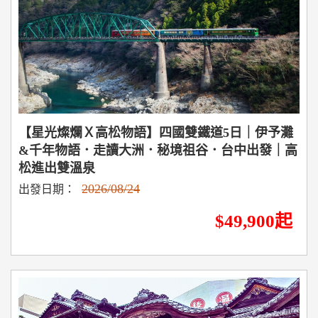
【星光燦爛Ｘ高松物語】四國雙鐵道5日｜伊予灘
&千年物語．走讀大洲．秘境祖谷．台中出發｜高
松進出雙溫泉
2026/08/24
出發日期：
$49,900起