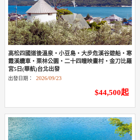
高松四國道後溫泉‧小豆島‧大步危溪谷遊船‧寒
霞溪纜車‧栗林公園‧二十四瞳映畫村‧金刀比羅
宮5日(華航)台北出發
2026/09/23
出發日期：
$44,500起