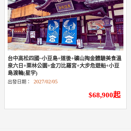
台中高松四國~小豆島+道後+礦山掏金體驗美食溫
泉六日+栗林公園+金刀比羅宮+大步危遊船+小豆
島渡輪(星宇)
2027/02/05
出發日期：
$68,900起