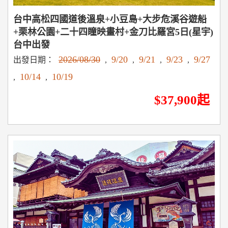
台中高松四國道後溫泉+小豆島+大步危溪谷遊船
+栗林公園+二十四瞳映畫村+金刀比羅宮5日(星宇)
台中出發
2026/08/30
9/20
9/21
9/23
9/27
出發日期：
,
,
,
,
10/14
10/19
,
,
$37,900起