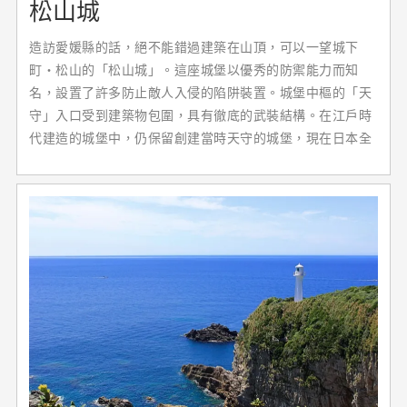
松山城
造訪愛媛縣的話，絕不能錯過建築在山頂，可以一望城下
町・松山的「松山城」。這座城堡以優秀的防禦能力而知
名，設置了許多防止敵人入侵的陷阱裝置。城堡中樞的「天
守」入口受到建築物包圍，具有徹底的武裝結構。在江戶時
代建造的城堡中，仍保留創建當時天守的城堡，現在日本全
國也只剩下12座。而其中一座正是這座松山城。在天守內部
還可以體驗穿著盔甲(盔甲、頭盔)。從最高樓層可以欣賞到
的城鎮景色也是必看之處。