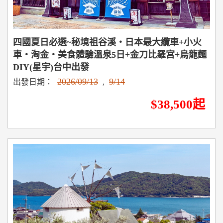
四國夏日必選~秘境祖谷溪‧日本最大纜車+小火
車‧淘金‧美食體驗溫泉5日+金刀比羅宮+烏龍麵
DIY(星宇)台中出發
2026/09/13
9/14
出發日期：
,
$38,500起