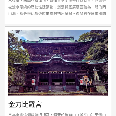
水造景，四季亦有蓮花、菖蒲等不同花卉可以欣賞。無論是
被流水環繞的歷使性建築物；還是與寬廣庭園融為一體的岡
山城，都是來此旅遊時推薦的拍照景點。後樂園在夏季期間
也會有「幻想庭園」的夜間特別開園活動，園內被浪漫燈飾
點綴，可以感受與白天完全不同的風情。春天賞櫻、秋天賞
楓，任何季節都可以在後樂園享受美麗的自然景色。
金刀比羅宮
日本全國信仰深厚的神宮，鎮守於象頭山（琴平山）東側山