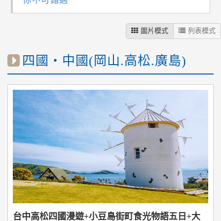
你不可錯過
圖片模式
列表模式
四國‧中國(岡山.高松.廣島)
台中高松四國漫遊+小豆島街町食光物語五日+大