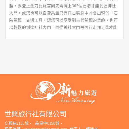
腹，欲登上金刀比羅宮則先需爬上365個石階才能到達神社
大門，或您也可以自費乘坐只有在古裝劇中才會出現的「石
階駕龍」交通工具，讓您可以享受到古代駕龍的樂趣，也可
以輕鬆的到達神社大門，而從神社大門需再行走785 階才能
到達本宮。
金刀比羅宮的本宮內供奉著「大物主神」及「祟德天皇」，
大物主神主宰航海、農業、漁業、交通、醫藥、殖產等各方
面在交通極不方便的古代，無數平民千里迢迢翻山越嶺只為
一圓畢生的願望，而無法前往參拜的平民便將家裡的狗託付
給前往參拜的親朋好友，讓狗代替自己參拜金刀比羅宮至今
在此仍可看見大名鼎鼎的「金刀比羅犬雕像」。
世興旅行社有限公司
交觀綜2135號‧
品保中0198號‧