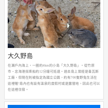
大久野島
在瀨戶內海上，一圈約4km的小島「大久野島」。從竹原
市・忠海港搭乘船約12分鐘可抵達。過去島上曾經是毒瓦斯
工廠，但現在則被指定為國立公園，約有700隻野兔生活在
這裡喔!島內也有設有溫泉的度假村或是露營地，因此也可以
在這裡住宿。