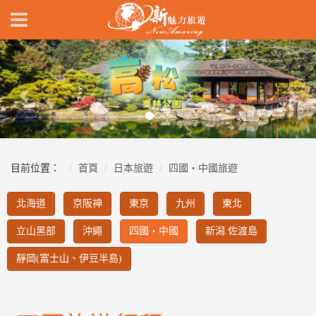
Previous
Nex
目前位置：
首頁
日本旅遊
四國‧中國旅遊
北海道
京阪神
東京
九州
東北
立山黑部
沖繩
四國‧中國
新潟.佐渡島
靜岡(富士山、伊豆半島)