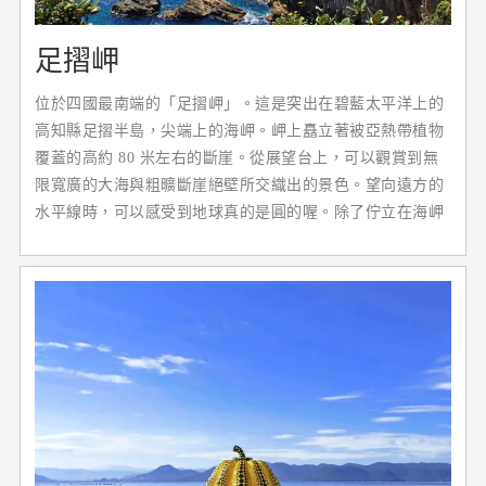
足摺岬
位於四國最南端的「足摺岬」。這是突出在碧藍太平洋上的
高知縣足摺半島，尖端上的海岬。岬上矗立著被亞熱帶植物
覆蓋的高約 80 米左右的斷崖。從展望台上，可以觀賞到無
限寬廣的大海與粗曠斷崖絕壁所交織出的景色。望向遠方的
水平線時，可以感受到地球真的是圓的喔。除了佇立在海岬
上的白堊燈塔以外，周圍還有被指定為縣天然紀念物，同時
是日本數一數二的海蝕洞「白山洞門」，也有幾處可以免費
使用的足湯。足摺岬也是欣賞朝日＆夕陽的絕佳地點。