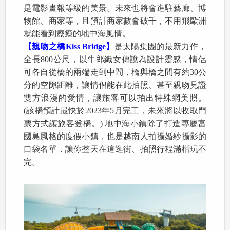
是電影畫報等級的美景。未來也將會進駐藝廊、博
物館、商家等，且預計商家數會破千，不用飛歐洲
就能看到療癒的地中海風情。
【親吻之橋Kiss Bridge】
是太陽集團的最新力作，
全長800公尺，以牛郎織女傳說為設計靈感，情侶
可各自從橋的兩端走到中間，橋與橋之間有約30公
分的空隙距離，讓情侶能在此拍照、甚至親吻見證
雙方浪漫的愛情，讓旅客可以拍出特殊網美照。
(該橋預計最快於2023年5月完工，未來將以收取門
票方式讓旅客登橋。) 地中海小鎮除了打造專屬富
國島風格的度假小鎮，也是越南人拍攝婚紗攝影的
口袋名單，讓你整天在這逛街、拍照行程滿檔玩不
完。