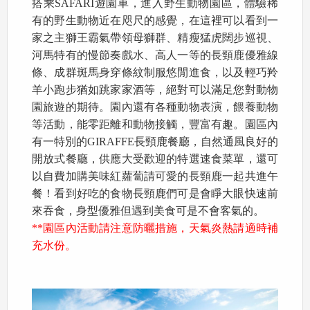
搭乘SAFARI遊園車，進入野生動物園區，體驗稀
有的野生動物近在咫尺的感覺，在這裡可以看到一
家之主獅王霸氣帶領母獅群、精瘦猛虎闊步巡視、
河馬特有的慢節奏戲水、高人一等的長頸鹿優雅線
條、成群斑馬身穿條紋制服悠閒進食，以及輕巧羚
羊小跑步猶如跳家家酒等，絕對可以滿足您對動物
園旅遊的期待。園內還有各種動物表演，餵養動物
等活動，能零距離和動物接觸，豐富有趣。園區內
有一特別的GIRAFFE長頸鹿餐廳，自然通風良好的
開放式餐廳，供應大受歡迎的特選速食菜單，還可
以自費加購美味紅蘿蔔請可愛的長頸鹿一起共進午
餐！看到好吃的食物長頸鹿們可是會睜大眼快速前
來吞食，身型優雅但遇到美食可是不會客氣的。
**園區內活動請注意防曬措施，天氣炎熱請適時補
充水份。