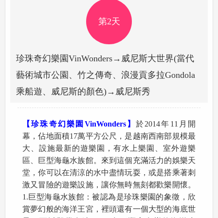
第2天
珍珠奇幻樂園VinWonders→威尼斯大世界(當代
藝術城市公園、竹之傳奇、浪漫貢多拉Gondola
乘船遊、威尼斯的顏色)→威尼斯秀
【珍珠奇幻樂園VinWonders】
於2014年11月開
幕，佔地面積17萬平方公尺，是越南西南部規模最
大、設施最新的遊樂園，有水上樂園、室外遊樂
區、巨型海龜水族館。來到這個充滿活力的娛樂天
堂，你可以在清涼的水中盡情玩耍，或是搭乘著刺
激又冒險的遊樂設施，讓你無時無刻都歡樂開懷。
1.巨型海龜水族館：被認為是珍珠樂園的象徵，欣
賞夢幻般的海洋王宮，裡頭還有一個大型的海底世