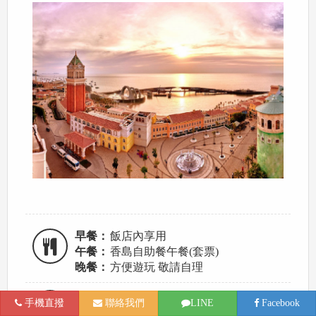
早餐：
飯店內享用
午餐：
香島自助餐午餐(套票)
晚餐：
方便遊玩 敬請自理
富國天清度假村Thien Thanh Phu Quoc
手機直撥
聯絡我們
LINE
Facebook
Resort