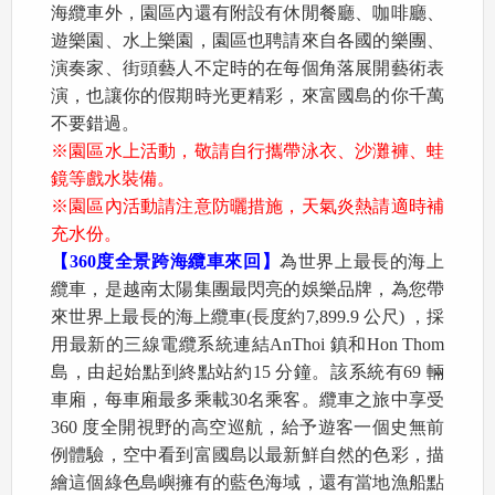
海纜車外，園區內還有附設有休閒餐廳、咖啡廳、
遊樂園、水上樂園，園區也聘請來自各國的樂團、
演奏家、街頭藝人不定時的在每個角落展開藝術表
演，也讓你的假期時光更精彩，來富國島的你千萬
不要錯過。
※園區水上活動，敬請自行攜帶泳衣、沙灘褲、蛙
鏡等戲水裝備。
※園區內活動請注意防曬措施，天氣炎熱請適時補
充水份。
【360度全景跨海纜車來回】
為世界上最長的海上
纜車，是越南太陽集團最閃亮的娛樂品牌，為您帶
來世界上最長的海上纜車(長度約7,899.9 公尺) ，採
用最新的三線電纜系統連結AnThoi 鎮和Hon Thom
島，由起始點到終點站約15 分鐘。該系統有69 輛
車廂，每車廂最多乘載30名乘客。纜車之旅中享受
360 度全開視野的高空巡航，給予遊客一個史無前
例體驗，空中看到富國島以最新鮮自然的色彩，描
繪這個綠色島嶼擁有的藍色海域，還有當地漁船點