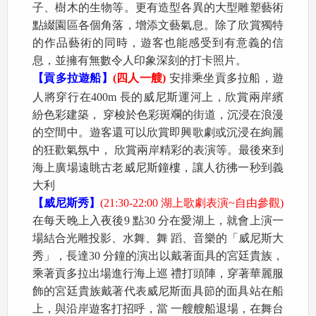
子、樹木的生物等。更有造型各異的大型雕塑藝術
點綴園區各個角落，增添文藝氣息。除了欣賞獨特
的作品藝術的同時，遊客也能感受到有意義的信
息，並擁有無數令人印象深刻的打卡照片。
【貢多拉遊船】
(四人一艘)
安排乘坐貢多拉船，遊
人將穿行在400m 長的威尼斯運河上，欣賞兩岸繽
紛色彩建築， 穿梭於色彩斑斕的街道，沉浸在浪漫
的空間中。遊客還可以欣賞即興歌劇或沉浸在絢麗
的狂歡氣氛中， 欣賞兩岸精彩的表演等。最後來到
海上廣場遠眺古老威尼斯鐘樓，讓人彷彿一秒到義
大利
【威尼斯秀】
(21:30-22:00 湖上歌劇表演~自由參觀)
在每天晚上入夜後9 點30 分在愛湖上，就會上演一
場結合光雕投影、水舞、舞 蹈、音樂的「威尼斯大
秀」，長達30 分鐘的演出以戴著面具的宮廷貴族，
乘著貢多拉出場進行海上巡 禮打頭陣，穿著華麗服
飾的宮廷貴族戴著代表威尼斯面具節的面具站在船
上，與沿岸遊客打招呼，當 一艘艘船退場，在舞台