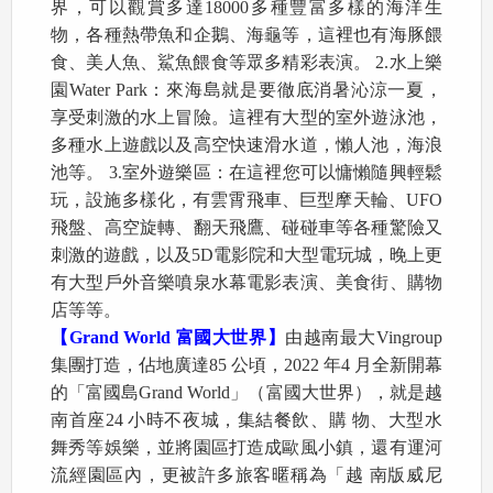
界，可以觀賞多達18000多種豐富多樣的海洋生
物，各種熱帶魚和企鵝、海龜等，這裡也有海豚餵
食、美人魚、鯊魚餵食等眾多精彩表演。 2.水上樂
園Water Park：來海島就是要徹底消暑沁涼一夏，
享受刺激的水上冒險。這裡有大型的室外遊泳池，
多種水上遊戲以及高空快速滑水道，懶人池，海浪
池等。 3.室外遊樂區：在這裡您可以慵懶隨興輕鬆
玩，設施多樣化，有雲霄飛車、巨型摩天輪、UFO
飛盤、高空旋轉、翻天飛鷹、碰碰車等各種驚險又
刺激的遊戲，以及5D電影院和大型電玩城，晚上更
有大型戶外音樂噴泉水幕電影表演、美食街、購物
店等等。​
【Grand World 富國大世界】
由越南最大Vingroup
集團打造，佔地廣達85 公頃，2022 年4 月全新開幕
的「富國島Grand World」（富國大世界），就是越
南首座24 小時不夜城，集結餐飲、購 物、大型水
舞秀等娛樂，並將園區打造成歐風小鎮，還有運河
流經園區內，更被許多旅客暱稱為「越 南版威尼