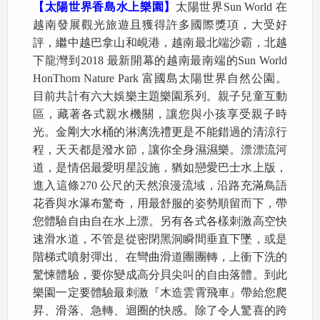
【太陽世界香島水上樂園】
太陽世界Sun World 在
越南發展觀光旅遊且獲得許多國際獎項，大受好
評，繼中越巴拿山和峴港，越南最北端沙霸，北越
下龍灣到2018 最新開幕的越南最南端的Sun World
HonThom Nature Park 富國島太陽世界自然公園。
目前共計有六大娛樂主題樂園系列。親子兒童互動
區，藏著各式親水機關，讓您與小孩享受親子時
光。金剛大水桶的淋漓洗禮更是不能錯過的清涼行
程，天天都是潑水節，讓你全身濕濕樂。漂漂流河
道，是情侶最愛明星設施，猶如戀愛巴士水上版，
進入這條270 公尺的天然浪漫流域，沿路充滿鳥語
花香與水瀑布驚奇，用最舒服的姿勢順留而下，帶
您體驗自由自在水上漂。另有各式各樣刺激高空快
速滑水道，不管是從密閉黑洞瞬間垂直下墜，或是
階梯式噴射彈出、在彎曲滑道團團轉，上衝下洗的
驚悚體驗，要你變成高分貝尖叫的自由落體。到此
樂園一定要體驗最刺激『木造雲霄飛車』帶給您爬
昇、滑落、急轉、迴圈的快感。除了令人驚喜的跨