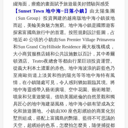
綴海面，療癒的畫面賦予旅遊最美好體驗與感受
【Sunset Town 地中海~日落小鎮】
由太陽集團
（Sun Group）投資興建的越南版地中海小鎮拔地
而起，美輪美奐魅力無窮。地中海小鎮是國際遊客
探索富國島旅行中的首選。按照規劃設計藍圖，占
地近40 公頃的小鎮由Sun Premier Village Primavera
和Sun Grand CityHillside Residence 兩大板塊構成，
大小商貿服務店鋪和公共設施數以百計，其中希爾
頓酒店、Teatro夜總會等都由行業巨頭投資運營。
從義大利本土濃重的赤色、地中海波浪的蔚藍色乃
至南歐街道上淡黃和煦的陽光等等地中海特有風
情，在小鎮隨處可見，令人感到猶如親臨其境。將
地中海靈感帶入藝術廣場、空中花園、藝術雕塑、
噴泉和兒童遊樂場。借助美麗絕倫的自然景觀和獨
具匠心的地中海建築風格，地中海小鎮有望成為文
化和旅遊勝地。小鎮由300 座色彩繽紛的商業化別
墅所組成，搭配上富國島的艷陽、藍得不可思議的
天空，超繽紛的色系，怎麼拍怎麼美，隨便捕捉都