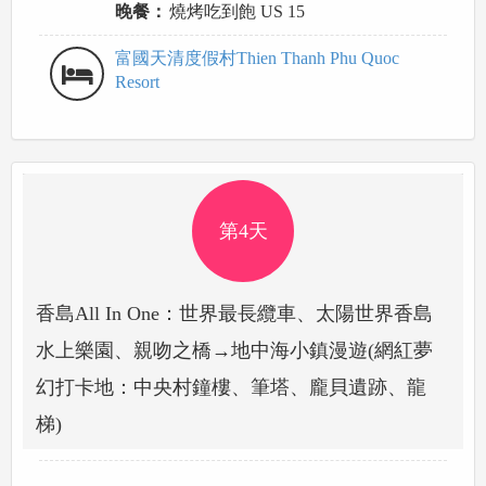
晚餐：
燒烤吃到飽 US 15
富國天清度假村Thien Thanh Phu Quoc
Resort
第4天
香島All In One：世界最長纜車、太陽世界香島
水上樂園、親吻之橋→地中海⼩鎮漫遊(網紅夢
幻打卡地：中央村鐘樓、筆塔、龐⾙遺跡、龍
梯)