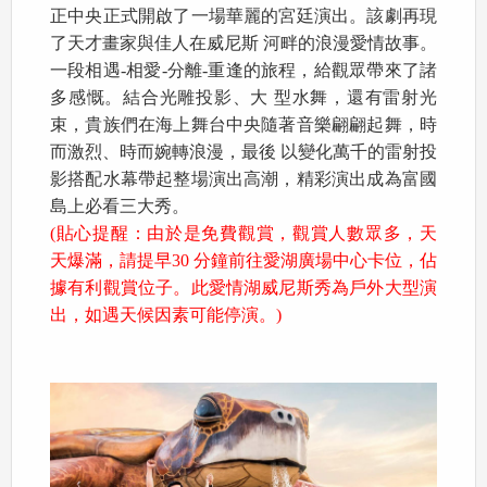
正中央正式開啟了一場華麗的宮廷演出。該劇再現
了天才畫家與佳人在威尼斯 河畔的浪漫愛情故事。
一段相遇-相愛-分離-重逢的旅程，給觀眾帶來了諸
多感慨。結合光雕投影、大 型水舞，還有雷射光
束，貴族們在海上舞台中央隨著音樂翩翩起舞，時
而激烈、時而婉轉浪漫，最後 以變化萬千的雷射投
影搭配水幕帶起整場演出高潮，精彩演出成為富國
島上必看三大秀。
(貼心提醒：由於是免費觀賞，觀賞人數眾多，天
天爆滿，請提早30 分鐘前往愛湖廣場中心卡位，佔
據有利觀賞位子。此愛情湖威尼斯秀為戶外大型演
出，如遇天候因素可能停演。)