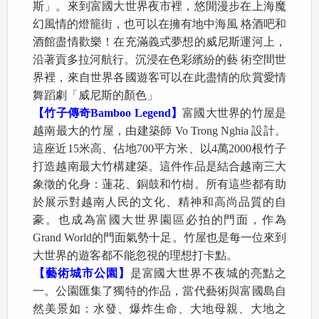
斯」。來到富國大世界夜市裡，悠閒漫步在上海魔
幻風情的燈籠街，也可以在擁有地中海風 格酒吧和
酒館盡情歡樂！在充滿義式夢想的威尼斯運河上，
沿著貢多拉河航行。沉浸在色彩繽紛的藝 術空間世
界裡，來自世界各國遊客可以在此盡情的欣賞愛情
舞蹈劇「威尼斯的顏色」
​【竹子傳奇Bamboo Legend】
富國大世界的竹屋是
越南最大的竹屋，由建築師 Vo Trong Nghia 設計。
這座近15米高、佔地700平方米、以4萬2000根竹子
打造越南最大竹構建築。這件作品是結合越南三大
象徵的化身：蓮花、銅鼓和竹樹。所有這些都有助
於展示對越南人民的文化、精神和高尚品質的自
豪。也成為富國大世界園區必拍的門面，作為
Grand World的門面氣勢十足。竹屋也是每一位來到
大世界的遊客都不能忽視的理想打卡點。
​【藝術城市公園】
是富國大世界不夜城的亮點之
一。公園匯集了獨特的作品，當代藝術與富國島自
然美景如：水發、爆炸生命、大地母親、大地之