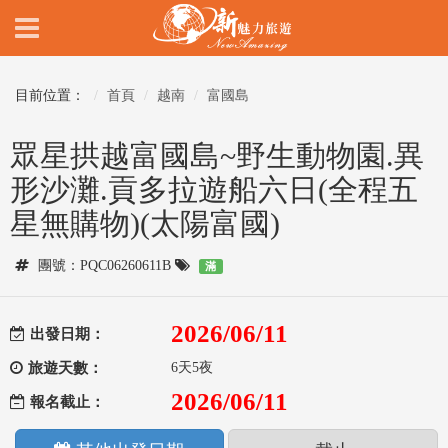
目前位置：
首頁
越南
富國島
眾星拱越富國島~野生動物園.異
形沙灘.貢多拉遊船六日(全程五
星無購物)(太陽富國)
團號：PQC06260611B
滿
2026/06/11
出發日期：
旅遊天數：
6天5夜
2026/06/11
報名截止：