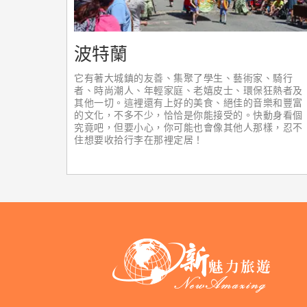
波特蘭
它有著大城鎮的友善、集聚了學生、藝術家、騎行
者、時尚潮人、年輕家庭、老嬉皮士、環保狂熱者及
其他一切。這裡還有上好的美食、絕佳的音樂和豐富
的文化，不多不少，恰恰是你能接受的。快動身看個
究竟吧，但要小心，你可能也會像其他人那樣，忍不
住想要收拾行李在那裡定居！