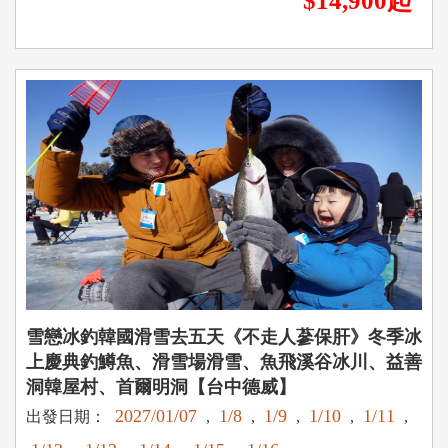
$14,900起
雪戀冰釣韓國滑雪去五天《不走人蔘保肝》冬季冰
上慶典釣鱒魚、滑雪場滑雪、魚飛溪谷冰川、益善
洞韓屋村、首爾明洞【台中德威】
2027/01/07
1/8
1/9
1/10
1/11
出發日期：
,
,
,
,
,