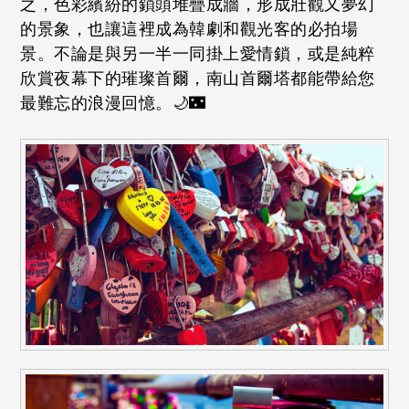
之，色彩繽紛的鎖頭堆疊成牆，形成壯觀又夢幻
的景象，也讓這裡成為韓劇和觀光客的必拍場
景。不論是與另一半一同掛上愛情鎖，或是純粹
欣賞夜幕下的璀璨首爾，南山首爾塔都能帶給您
最難忘的浪漫回憶。🌙🌃