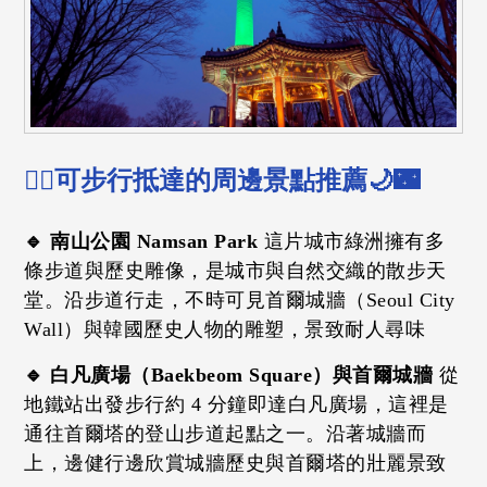
🚶‍♀️可步行抵達的周邊景點推薦🌙🌃
🔹 南山公園 Namsan Park
這片城市綠洲擁有多
條步道與歷史雕像，是城市與自然交織的散步天
堂。沿步道行走，不時可見首爾城牆（Seoul City
Wall）與韓國歷史人物的雕塑，景致耐人尋味
🔹 白凡廣場（Baekbeom Square）與首爾城牆
從
地鐵站出發步行約 4 分鐘即達白凡廣場，這裡是
通往首爾塔的登山步道起點之一。沿著城牆而
上，邊健行邊欣賞城牆歷史與首爾塔的壯麗景致