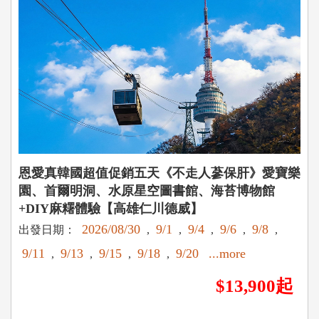
恩愛真韓國超值促銷五天《不走人蔘保肝》愛寶樂
園、首爾明洞、水原星空圖書館、海苔博物館
+DIY麻糬體驗【高雄仁川德威】
2026/08/30
9/1
9/4
9/6
9/8
出發日期：
,
,
,
,
,
9/11
9/13
9/15
9/18
9/20
...more
,
,
,
,
$13,900起