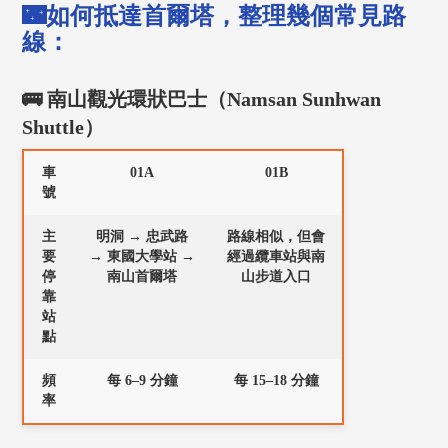
🌃如何抵達首爾塔，整理幾個常見路
線：
🚌 南山觀光環狀巴士（Namsan Sunhwan
Shuttle）
車
01A
01B
號
主
明洞 → 忠武路
路線相似，但會
要
→ 東國大學站 →
經過纜車站與南
停
南山首爾塔
山步道入口
靠
站
點
頻
每 6–9 分鐘
每 15–18 分鐘
率