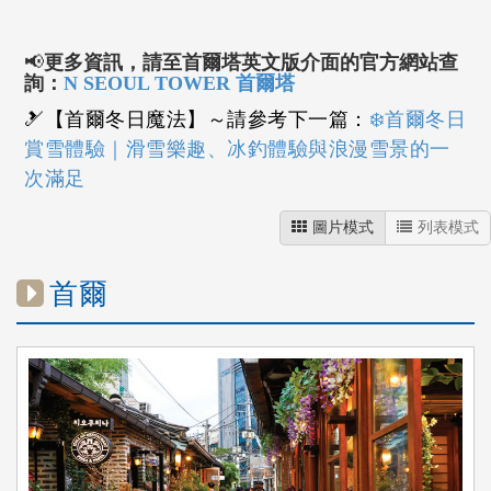
📢
更多資訊，請至首爾塔英文版介面的官方網站查
詢：
N SEOUL TOWER 首爾塔
🎿【首爾冬日魔法】～請參考下一篇：
❄️首爾冬日
賞雪體驗｜滑雪樂趣、冰釣體驗與浪漫雪景的一
次滿足
圖片模式
列表模式
首爾