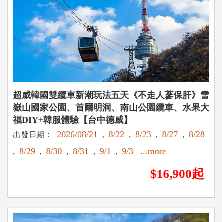
超威韓國雙纜車新潮玩法五天《不走人蔘保肝》雪
嶽山國家公園、首爾明洞、南山公園纜車、水果大
福DIY+韓服體驗【台中德威】
2026/08/21
8/22
8/23
8/27
8/28
出發日期：
,
,
,
,
8/29
8/30
8/31
9/1
9/3
...more
,
,
,
,
,
$16,900起