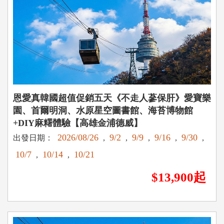
恩愛真韓國超值促銷五天《不走人蔘保肝》愛寶樂
園、首爾明洞、水原星空圖書館、海苔博物館
+DIY麻糬體驗【高雄金浦德威】
2026/08/26
9/2
9/9
9/16
9/30
出發日期：
,
,
,
,
,
10/7
10/14
10/21
,
,
$13,900起