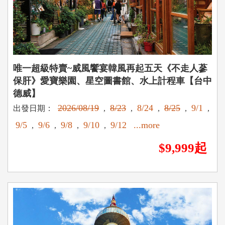
唯一超級特賣~威風饗宴韓風再起五天《不走人蔘
保肝》愛寶樂園、星空圖書館、水上計程車【台中
德威】
2026/08/19
8/23
8/24
8/25
9/1
出發日期：
,
,
,
,
,
9/5
9/6
9/8
9/10
9/12
...more
,
,
,
,
$9,999起