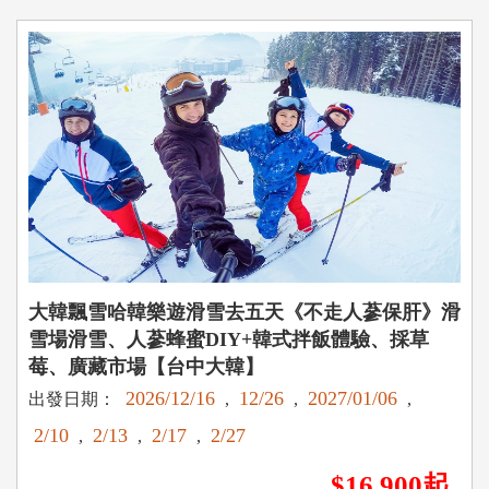
大韓飄雪哈韓樂遊滑雪去五天《不走人蔘保肝》滑
雪場滑雪、人蔘蜂蜜DIY+韓式拌飯體驗、採草
莓、廣藏市場【台中大韓】
2026/12/16
12/26
2027/01/06
出發日期：
,
,
,
2/10
2/13
2/17
2/27
,
,
,
$16,900起