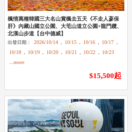
楓情萬種韓國三大名山賞楓去五天《不走人蔘保
肝》內藏山國立公園、大芚山道立公園+龍門纜、
北漢山步道【台中德威】
2026/10/14
10/15
10/16
10/17
出發日期：
,
,
,
,
10/18
10/19
10/20
10/21
10/22
10/23
,
,
,
,
,
...more
$15,500起