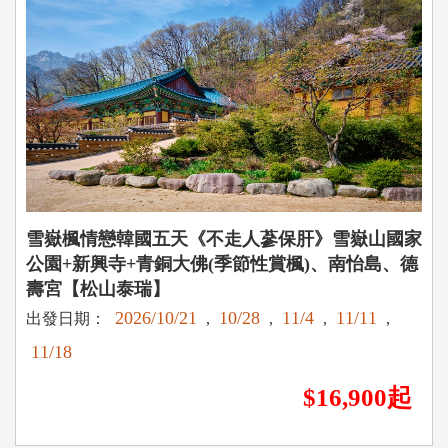
雪嶽楓情戀韓國五天《不走人蔘保肝》雪嶽山國家
公園+新興寺+青銅大佛(季節性賞楓)、南怡島、德
壽宮【松山泰瑞】
2026/10/21
10/28
11/4
11/11
出發日期：
,
,
,
,
11/18
$16,900起