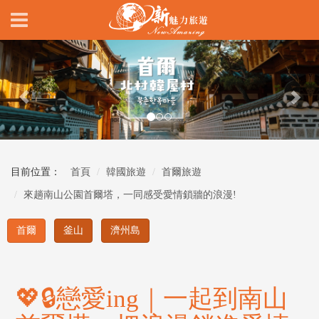
Previous
Nex
目前位置：
首頁
韓國旅遊
首爾旅遊
來趟南山公園首爾塔，一同感受愛情鎖牆的浪漫!
首爾
釜山
濟州島
💖🔒戀愛ing｜一起到南山