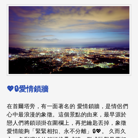
💖🔒愛情鎖牆
在首爾塔旁，有一面著名的 愛情鎖牆，是情侶們
心中最浪漫的象徵。這個景點的由來，最早源於
戀人們將鎖頭掛在圍欄上，再把鑰匙丟掉，象徵
愛情能夠「緊緊相扣、永不分離」🔒💖。 久而久