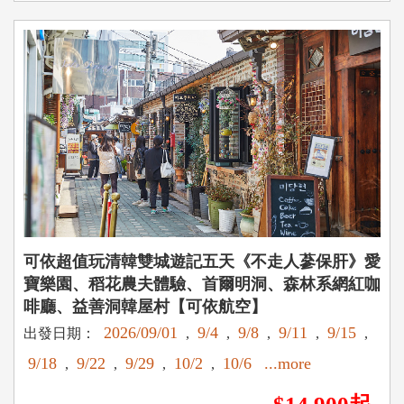
可依超值玩清韓雙城遊記五天《不走人蔘保肝》愛
寶樂園、稻花農夫體驗、首爾明洞、森林系網紅咖
啡廳、益善洞韓屋村【可依航空】
2026/09/01
9/4
9/8
9/11
9/15
出發日期：
,
,
,
,
,
9/18
9/22
9/29
10/2
10/6
...more
,
,
,
,