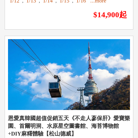
1/12
1/13
1/14
1/15
1/16
...more
,
,
,
,
$14,900起
恩愛真韓國超值促銷五天《不走人蔘保肝》愛寶樂
園、首爾明洞、水原星空圖書館、海苔博物館
+DIY麻糬體驗【松山德威】