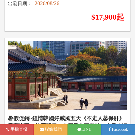
2026/08/26
出發日期：
$17,900起
暑假促銷~鍾情韓國好威風五天《不走人蔘保肝》
愛寶樂園、首爾明洞、水原星空圖書館、水果大福
手機直撥
聯絡我們
LINE
Facebook
DIY【高雄仁川德威】