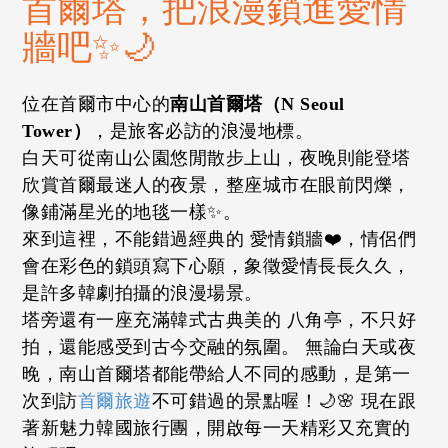
首爾塔，把浪漫鎖進愛情
牆吧✨🌙
位在首爾市中心的
南山首爾塔（N Seoul
Tower）
，是旅客必訪的浪漫地標。
白天可從南山公園悠閒散步上山，夜晚則能登塔
欣賞首爾最迷人的夜景，整座城市在眼前閃爍，
像鋪滿星光的地毯一樣✨。
來到這裡，不能錯過經典的 愛情鎖牆❤️，情侶們
會在彩色的鎖頭寫下心願，象徵愛情長長久久，
是許多韓劇拍攝的浪漫場景。
塔旁還有一座充滿韓式古典美的 八角亭，不只好
拍，還能感受到古今交融的氛圍。 無論白天或夜
晚，南山首爾塔都能帶給人不同的感動，是第一
次到訪
首爾旅遊
不可錯過的景點喔！🌙🌸 現在跟
著新魅力韓國旅行團，開啟每一天精彩又充實的