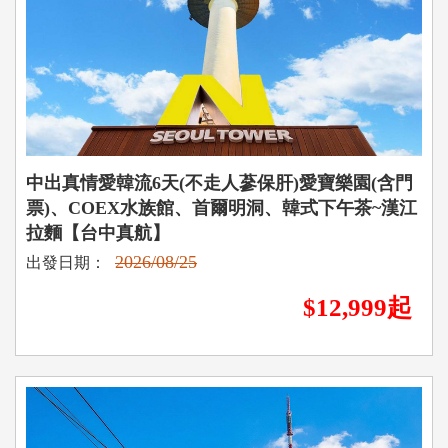
中出真情愛韓流6天(不走人蔘保肝)愛寶樂園(含門
票)、COEX水族館、首爾明洞、韓式下午茶~漢江
拉麵【台中真航】
2026/08/25
出發日期：
$12,999起