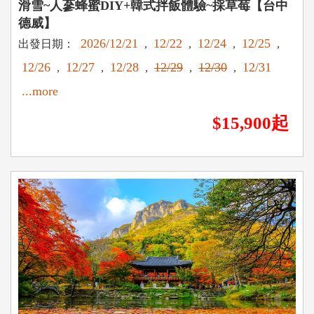
滑雪~人蔘蜂蜜DIY+韓式拌飯體驗~採草莓【台中
德威】
2026/12/21
12/22
12/24
12/25
出發日期：
,
,
,
,
12/26
12/27
12/28
12/29
12/30
12/31
,
,
,
,
,
...more
$15,900起