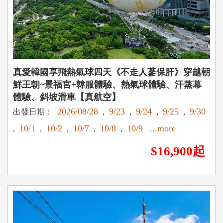
真愛韓國享飛熱氣球四天《不走人蔘保肝》穿越朝
鮮王朝~景福宮+韓服體驗、熱氣球體驗、汗蒸幕
體驗、斜坡滑車【真航空】
2026/08/28
9/23
9/24
9/25
9/30
出發日期：
,
,
,
,
10/1
10/2
10/7
10/8
10/9
...more
,
,
,
,
,
$16,900起