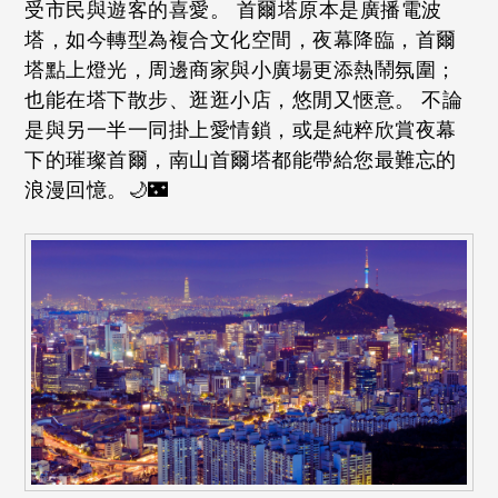
受市民與遊客的喜愛。 首爾塔原本是廣播電波
塔，如今轉型為複合文化空間，夜幕降臨，首爾
塔點上燈光，周邊商家與小廣場更添熱鬧氛圍；
也能在塔下散步、逛逛小店，悠閒又愜意。 不論
是與另一半一同掛上愛情鎖，或是純粹欣賞夜幕
下的璀璨首爾，南山首爾塔都能帶給您最難忘的
浪漫回憶。🌙🌃