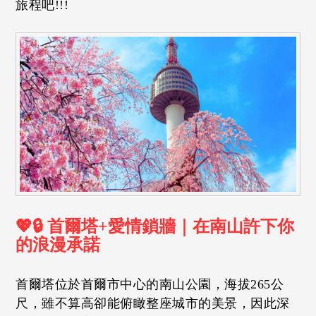
旅程吧!!!
💖🔒 首爾塔+愛情鎖牆｜在南山許下你
的浪漫承諾
首爾塔位於首爾市中心的南山公園，海拔265公
尺，雖不算高卻能俯瞰整座城市的美景，因此深