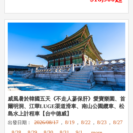
威風暑於韓國五天《不走人蔘保肝》愛寶樂園、首
爾明洞、江華LUGE渠道滑車、南山公園纜車、松
島水上計程車【台中德威】
2026/08/17
8/19
8/22
8/23
8/27
出發日期：
,
,
,
,
8/28
8/29
8/30
8/31
9/1
...more
,
,
,
,
,