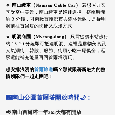
🔹 南山纜車（Namsan Cable Car）
若想省力又
享受空中美景，南山纜車是絕佳選擇。搭乘時間
約 3 分鐘，可俯瞰首爾都市與森林景致，是從明
洞前往首爾塔的快捷又浪漫方式
🔹 明洞商圈（Myeong-dong）
只需從纜車站步行
約 15–20 分鐘即可抵達明洞。這裡是購物美食及
人氣潮街，韓妝、服飾、街頭小吃一應俱全，逛
累還能補充能量再回首爾塔續玩。
想安排浪漫的
首爾旅遊
嗎？那就跟著新魅力的熱
情領隊們一起走團吧！
🌃南山公園首爾塔開放時間🌙：
📢 南山首爾塔一年365天都有開放