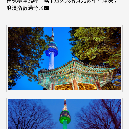
在夜幕降臨時，城市燈火與塔身光影相互輝映，
浪漫指數滿分🌙🌃