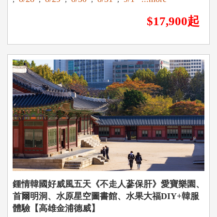
$17,900起
鍾情韓國好威風五天《不走人蔘保肝》愛寶樂園、
首爾明洞、水原星空圖書館、水果大福DIY+韓服
體驗【高雄金浦德威】