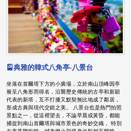
🎴典雅的韓式八角亭-八景台
坐落在首爾塔下方的小廣場，立於南山頂峰因亭
簷呈八角形而得名，沿襲歷史傳統的古亭和新穎
代表的新塔，互不打擾又默契無比地成了鄰居，
形成古典與現代交錯之美。 八景台也是熱門拍照
景點之一，從這裡望去，不論早晨或黃昏，都能
捕捉到南山首爾塔與城市景色的奇妙交織， 特別