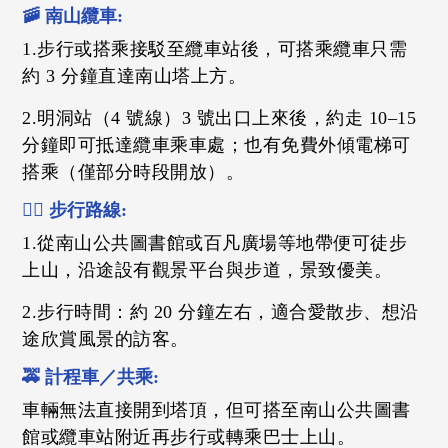
🚠 南山纜車:
1.步行或搭乘接駁至纜車站後，可搭乘纜車只需
約 3 分鐘直達南山塔上方。
2.明洞站（4 號線）3 號出口上來後，約走 10–15
分鐘即可抵達纜車乘車處；也有免費外傾電梯可
搭乘（僅部分時段開放）。
🚶‍♀️ 步行路線:
1.從南山公共圖書館或百凡廣場等地帶便可徒步
上山，沿途設有觀景平台與步道，景致優美。
2.步行時間：約 20 分鐘左右，適合愛散步、想沿
途欣賞風景的訪客。
🚕 計程車／共乘:
車輛無法直接開到塔頂，但可搭至南山公共圖書
館或纜車站附近再步行或轉乘巴士上山。