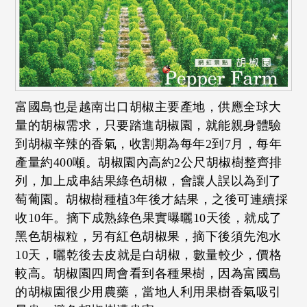
富國島也是越南出口胡椒主要產地，供應全球大
量的胡椒需求，只要踏進胡椒園，就能親身體驗
到胡椒辛辣的香氣，收割期為每年2到7月，每年
產量約400噸。胡椒園內高約2公尺胡椒樹整齊排
列，加上成串結果綠色胡椒，會讓人誤以為到了
萄葡園。胡椒樹種植3年後才結果，之後可連續採
收10年。摘下成熟綠色果實曝曬10天後，就成了
黑色胡椒粒，另有紅色胡椒果，摘下後須先泡水
10天，曬乾後去皮就是白胡椒，數量較少，價格
較高。胡椒園四周會看到各種果樹，因為富國島
的胡椒園很少用農藥，當地人利用果樹香氣吸引