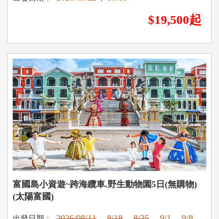
$19,500起
富國島小資遊~跨海纜車.野生動物園5日(無購物)
(太陽富國)
2026/08/11
8/18
8/25
9/1
9/8
出發日期：
,
,
,
,
,