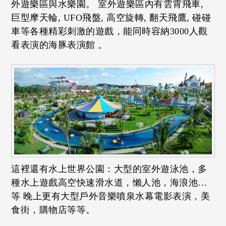
外遊樂區與水樂園。 室外遊樂區內有雲霄飛車,
巨型摩天輪, UFO飛盤, 高空旋轉, 翻天飛鷹, 碰碰
車等各種精彩刺激的遊戲，能同時容納3000人觀
看表演的海豚表演館 。
這裡還有水上世界公園：大型的室外遊泳池，多
種水上遊戲高空快速滑水道，懶人池，海浪池…
等 晚上更有大型戶外音樂噴泉水幕電影表演，美
食街，購物店等等。