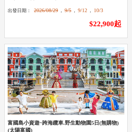
2026/08/29
9/5
9/12
10/3
出發日期：
,
,
,
$22,900起
富國島小資遊~跨海纜車.野生動物園5日(無購物)
(太陽富國)