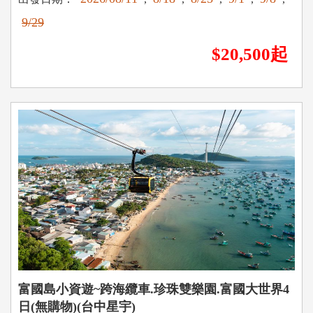
9/29
$20,500起
富國島小資遊~跨海纜車.珍珠雙樂園.富國大世界4
日(無購物)(台中星宇)