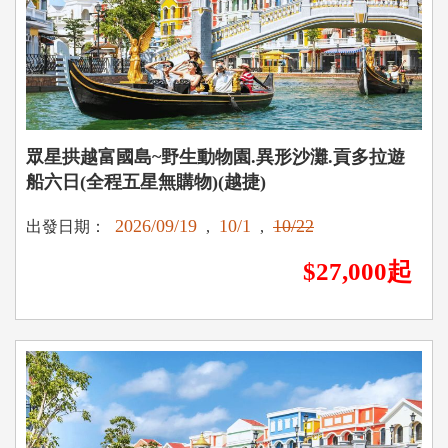
眾星拱越富國島~野生動物園.異形沙灘.貢多拉遊
船六日(全程五星無購物)(越捷)
2026/09/19
10/1
10/22
出發日期：
,
,
$27,000起