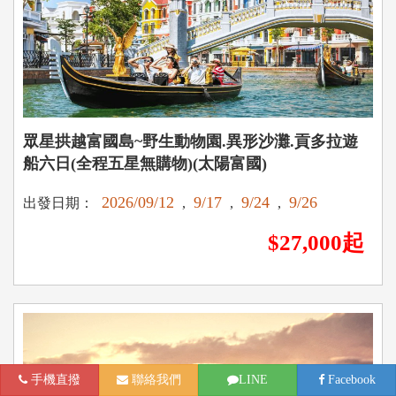
眾星拱越富國島~野生動物園.異形沙灘.貢多拉遊
船六日(全程五星無購物)(太陽富國)
2026/09/12
9/17
9/24
9/26
出發日期：
,
,
,
$27,000起
手機直撥
聯絡我們
LINE
Facebook