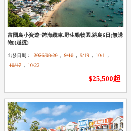
富國島小資遊~跨海纜車.野生動物園.跳島6日(無購
物)(越捷)
2026/08/20
9/10
9/19
10/1
出發日期：
,
,
,
,
10/17
10/22
,
$25,500起