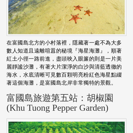
在富國島北方的小村落裡，隱藏著一處不為大多
數人知道且遠離喧囂的秘境『海星海灘』，順著
紅土小徑一路前進，盡頭映入眼簾的則是一片美
麗靜謐沙灘，有著大片潔淨的白沙與清藍透徹的
海水，水底清晰可見數百顆明亮粉紅色海星點綴
著這個海灘，是富國島北岸非常獨特的景觀。
富國島旅遊第五站：胡椒園
(Khu Tuong Pepper Garden)