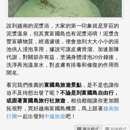
說到越南的泥漿浴，大家的第一印象就是芽莊的
泥漿溫泉，但其實富國島也有泥漿浴唷！泥漿含
豐富礦物質，經過濾後，便會放到大大小小的浴
池供人浸泡享用，據說可讓皮膚滑溜、加速新陳
代謝，對關節亦有益，塗滿身體浸泡20分鐘後，
洗淨再泡溫泉水，對皮膚有排毒和修復的作用而
聞名。
看完我們推薦的
富國島旅遊景點
，是不是也讓你
迫不及待想出發了呢？
不論是到富國島自由行，
或跟著富國島旅行社旅遊
，相信都能讓你更加開
拓視野，買好越南富國島機票，馬上跟著
越南旅
行團
一起出發到
中越旅遊
吧！
圖片模式
列表模式