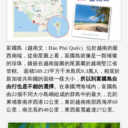
富國島（越南文：Đảo Phú Quốc）位於越南的最
西南端，從衛星圖上看，富國島就像是一顆璀璨
的珍珠，鑲嵌在越南版圖的尾翼屬於越南堅江省
管轄。 面積589.23平方千米島民9.3萬人，相當於
新加坡共和國的面積一樣大小，
所以到富國島自
由行也是不錯的選擇
。在泰國灣海域內，富國島
由22個不同大小島嶼組成的群島中的最大，北距
柬埔寨南岸西港12公里，東距越南南部西海岸69
公里，南北長約48公里，東西最寬處達27公里。