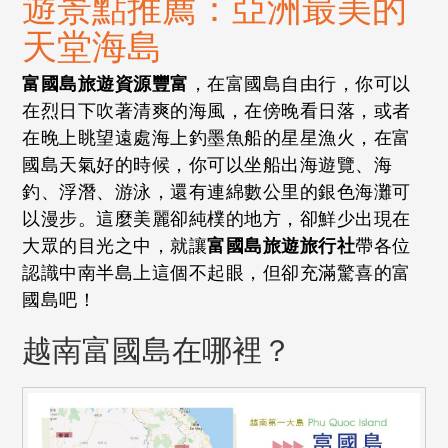
遊景點推薦：亞洲最美的
天堂海島
富國島旅遊資源豐富
，在富國島自由行，你可以
在烈日下吹著清爽的海風，在傍晚看日落，或者
在晚上眺望遠處海上釣墨魚船的星星漁火，在富
國島天氣好的時候，你可以坐船出海遊覽、海
釣、浮潛、游泳，還有連綿數公里的銀色海灘可
以漫步。這麼美麗卻純樸的地方，卻鮮少出現在
大眾的目光之中，就讓
富國島旅遊旅行社
帶各位
認識中南半島上這個不起眼，但卻充滿驚喜的富
國島吧！
越南富國島在哪裡？