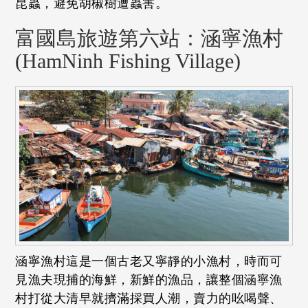
昆蟲，避免胡椒樹遭蟲害。
富國島旅遊第六站：涵寧漁村
(HamNinh Fishing Village)
涵寧漁村這是一個古老又寧靜的小漁村，時而可
見漁夫現捕的海鮮，新鮮的漁品，讓整個涵寧漁
村打從大清早就擠滿採買人潮，賣力的吆喝聲、