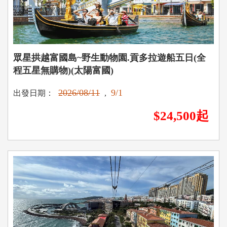
眾星拱越富國島~野生動物園.貢多拉遊船五日(全
程五星無購物)(太陽富國)
2026/08/11
9/1
出發日期：
,
$24,500起