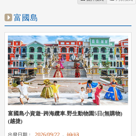
富國島
富國島小資遊~跨海纜車.野生動物園5日(無購物)
(越捷)
2026/09/22
10/13
出發日期：
,