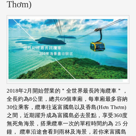
Thơm)
2018年2月開始營業的＂全世界最長跨海纜車＂，
全長約為8公里，總共69個車廂，每車廂最多容納
30位乘客，纜車往返富國島以及香島(Hơn Thơm)
之間，近期躍升成為富國島必去景點，享受360度
無死角海景，搭乘纜車一次的單程時間約為 25 分
鐘， 纜車沿途會看到雨林及海景，若你來富國島