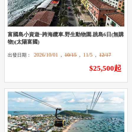
富國島小資遊~跨海纜車.野生動物園.跳島6日(無購
物)(太陽富國)
2026/10/01
10/15
11/5
12/17
出發日期：
,
,
,
$25,500起