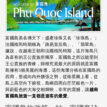
富國島美名傳天下：盛產珍珠又名「珍珠島」；
法國殖民時期稱為「路易皇后島」、「翡翠島」
據說，在越南王朝和法國殖民時期，這片海島只
為富有的王公貴族所獨享，富國島之所以能受到
王公貴族的青睞，歸根究底最大的原因就是富國
島擁有5個美麗的海灘，這些海灘分佈在富國島的
四周，形成向內外擴張之勢，從衛星圖上看，從
島上高空向下俯視，島嶼四周白茫茫銀色一片，
與蔚藍色的大海交相輝映，非常的震撼，讓
越南
富國島旅遊一直都是遊客的最愛
。