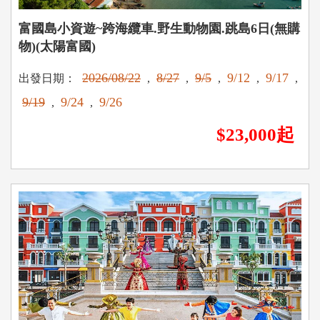
富國島小資遊~跨海纜車.野生動物園.跳島6日(無購
物)(太陽富國)
2026/08/22
8/27
9/5
9/12
9/17
出發日期：
,
,
,
,
,
9/19
9/24
9/26
,
,
$23,000起