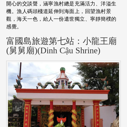
開心的交談聲，涵寧漁村總是充滿活力、洋溢生
機。漁人碼頭棧道延伸到海面上，回望漁村景
觀，海天一色，給人一份遺世獨立、寧靜簡樸的
感覺。
富國島旅遊第七站：小龍王廟
(舅舅廟)(Dinh Cậu Shrine)