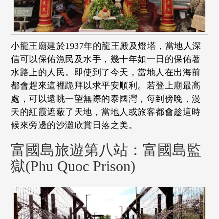
小龍王廟建於1937年的龍王殿及燈塔，當地人深
信可以保佑漁民及水手，幾十年如一日的保佑著
水路上的人民。即使到了今天，當地人在出海前
都會趕來這裡跪拜以求平安順利。若登上廟最高
處，可以遠眺一望無際的泰國灣，每到傍晚，漫
天的紅霞遮蔽了天地，當地人或旅客都會趁這時
候來旁邊的沙灘欣賞日落之美。
富國島旅遊第八站：富國島監
獄(Phu Quoc Prison)